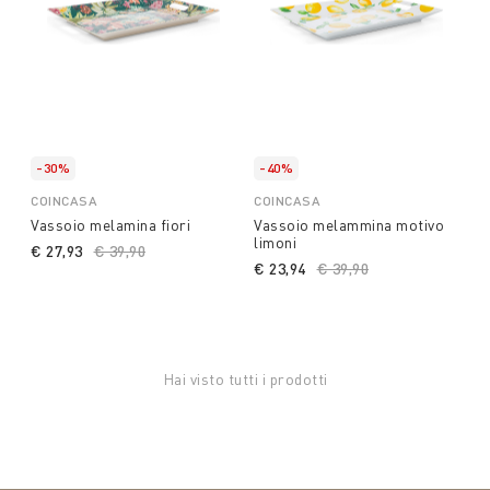
-30%
-40%
COINCASA
COINCASA
Vassoio melamina fiori
Vassoio melammina motivo
limoni
€ 27,93
Price reduced from
€ 39,90
to
€ 23,94
Price reduced from
€ 39,90
to
Hai visto tutti i prodotti