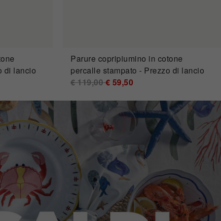
tone
Parure copripiumino in cotone
 di lancio
percalle stampato - Prezzo di lancio
Price reduced from
€ 119,00
to
€ 59,50