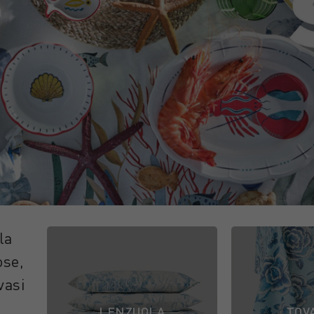
la
ose,
vasi
LENZUOLA
TOV