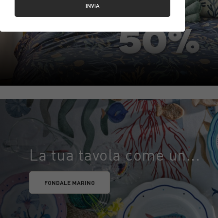
INVIA
La tua tavola come un...
FONDALE MARINO