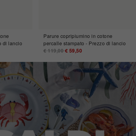
tone
Parure copripiumino in cotone
 di lancio
percalle stampato - Prezzo di lancio
Price reduced from
€ 119,00
to
€ 59,50