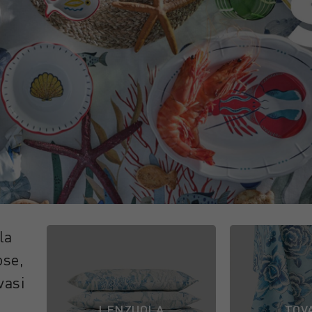
la
ose,
vasi
LENZUOLA
TOV