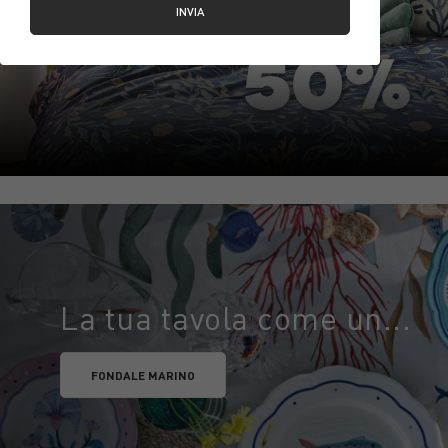
INVIA
La tua tavola come un...
FONDALE MARINO