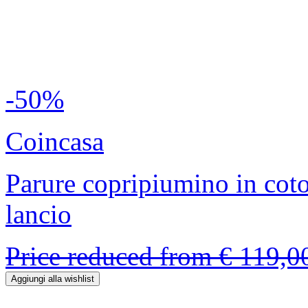
-50%
Coincasa
Parure copripiumino in coto
lancio
Price reduced from
€ 119,
Aggiungi alla wishlist