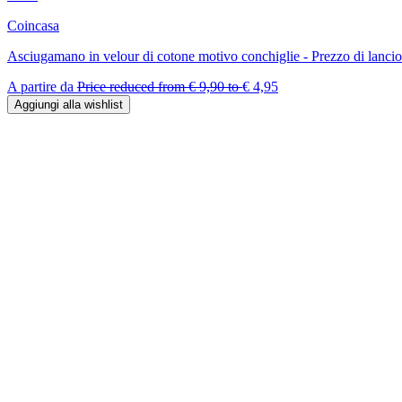
Coincasa
Asciugamano in velour di cotone motivo conchiglie - Prezzo di lancio
A partire da
Price reduced from
€ 9,90
to
€ 4,95
Aggiungi alla wishlist