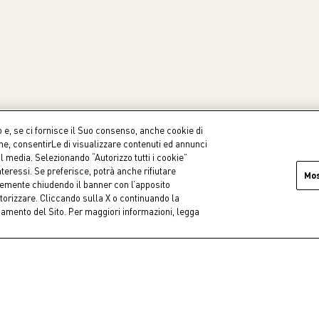
o e, se ci fornisce il Suo consenso, anche cookie di
one, consentirLe di visualizzare contenuti ed annunci
al media. Selezionando “Autorizzo tutti i cookie”
teressi. Se preferisce, potrà anche rifiutare
Mo
icemente chiudendo il banner con l’apposito
Pagamen
torizzare. Cliccando sulla X o continuando la
io
Effettu
onamento del Sito. Per maggiori informazioni, legga
tranquil