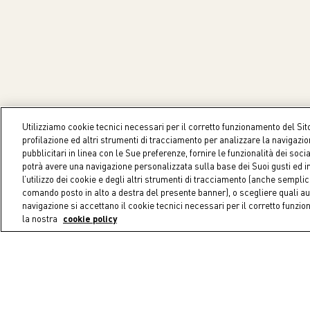
Utilizziamo cookie tecnici necessari per il corretto funzionamento del Sit
profilazione ed altri strumenti di tracciamento per analizzare la navigazi
pubblicitari in linea con le Sue preferenze, fornire le funzionalità dei soci
potrà avere una navigazione personalizzata sulla base dei Suoi gusti ed in
l’utilizzo dei cookie e degli altri strumenti di tracciamento (anche sempl
Recesso facile e gratuito
comando posto in alto a destra del presente banner), o scegliere quali au
Recesso con corriere e in negoz
navigazione si accettano il cookie tecnici necessari per il corretto funzi
sempre gratuito.
la nostra
cookie policy