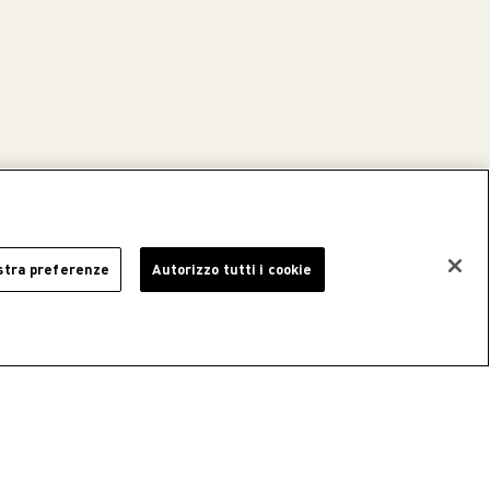
stra preferenze
Autorizzo tutti i cookie
ti sicuri
a i tuoi acquisti in sicurezza e
lità.