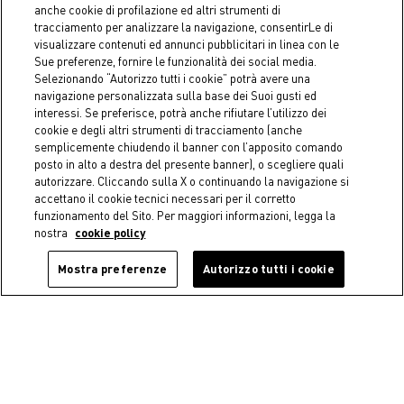
anche cookie di profilazione ed altri strumenti di
tracciamento per analizzare la navigazione, consentirLe di
visualizzare contenuti ed annunci pubblicitari in linea con le
Sue preferenze, fornire le funzionalità dei social media.
Selezionando “Autorizzo tutti i cookie” potrà avere una
navigazione personalizzata sulla base dei Suoi gusti ed
interessi. Se preferisce, potrà anche rifiutare l’utilizzo dei
cookie e degli altri strumenti di tracciamento (anche
semplicemente chiudendo il banner con l’apposito comando
posto in alto a destra del presente banner), o scegliere quali
Easy and free return
autorizzare. Cliccando sulla X o continuando la navigazione si
accettano il cookie tecnici necessari per il corretto
Returns by courier and in-store always free.
funzionamento del Sito. Per maggiori informazioni, legga la
nostra
cookie policy
Mostra preferenze
Autorizzo tutti i cookie
Secure payments
Safe and careless shopping