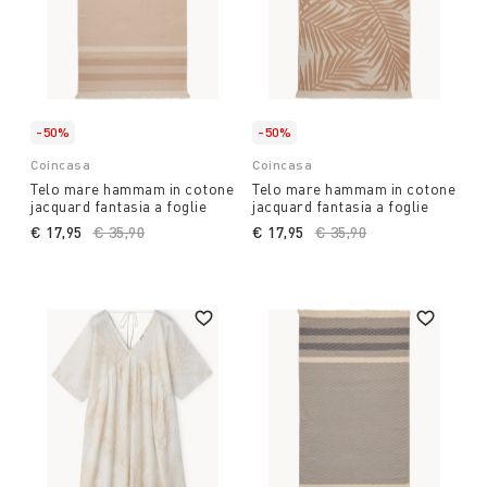
-50%
-50%
Coincasa
Coincasa
Telo mare hammam in cotone
Telo mare hammam in cotone
jacquard fantasia a foglie
jacquard fantasia a foglie
€ 17,95
Price reduced from
€ 35,90
to
€ 17,95
Price reduced from
€ 35,90
to