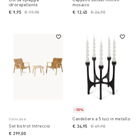
idrorepellente
mosaico
€ 9,95
Price reduced from
€ 19,90
to
€ 12,45
Price reduced from
€ 24,90
to
-50%
Candeliere a 5 luci in metallo
Coincasa
Set bistrot Intreccio
€ 34,95
Price reduced from
€ 69,90
to
€ 299,00