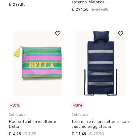
esterno Maiorca
€ 299,00
€ 274,50
Price reduced from
€ 549,00
to
-50%
-50%
Coincasa
Coincasa
Pochette idrorepellente
Telo mare idrorepellente con
Bella
cuscino poggiatesta
€ 4,95
Price reduced from
€ 9,90
to
€ 11,45
Price reduced from
€ 22,90
to