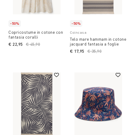
-50%
-50%
Copricostume in cotone con
Coincasa
fantasia coralli
Telo mare hammam in cotone
jacquard fantasia a foglie
€ 22,95
Price reduced from
€ 45,90
to
€ 17,95
Price reduced from
€ 35,90
to