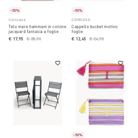
-50%
-50%
Coincasa
COINCASA
Telo mare hammam in cotone
Cappello bucket motivo
jacquard fantasia a foglie
foglie
€ 17,95
Price reduced from
€ 35,90
to
€ 12,45
Price reduced from
€ 24,90
to
-50%