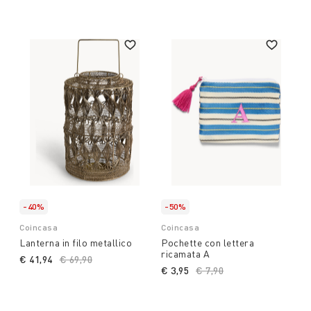
-40%
-50%
Coincasa
Coincasa
Lanterna in filo metallico
Pochette con lettera
ricamata A
€ 41,94
Price reduced from
€ 69,90
to
€ 3,95
Price reduced from
€ 7,90
to