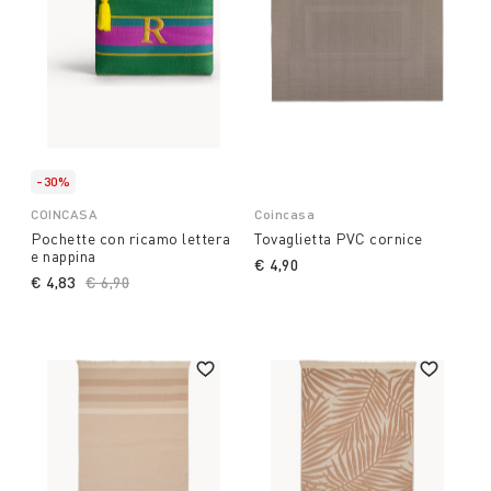
-30%
COINCASA
Coincasa
Pochette con ricamo lettera
Tovaglietta PVC cornice
e nappina
€ 4,90
€ 4,83
Price reduced from
€ 6,90
to