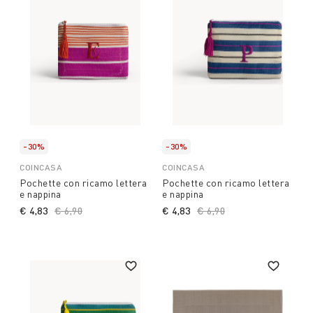
-30%
-30%
COINCASA
COINCASA
Pochette con ricamo lettera
Pochette con ricamo lettera
e nappina
e nappina
€ 4,83
Price reduced from
€ 6,90
to
€ 4,83
Price reduced from
€ 6,90
to