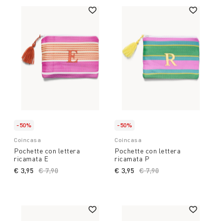
-50%
-50%
Coincasa
Coincasa
Pochette con lettera
Pochette con lettera
ricamata E
ricamata P
€ 3,95
Price reduced from
€ 7,90
to
€ 3,95
Price reduced from
€ 7,90
to