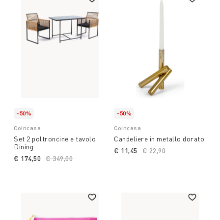
-50%
-50%
Coincasa
Coincasa
Set 2 poltroncine e tavolo
Candeliere in metallo dorato
Dining
€ 11,45
Price reduced from
€ 22,90
to
€ 174,50
Price reduced from
€ 349,00
to