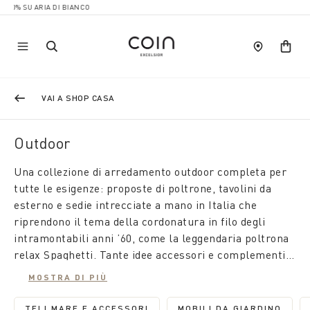
RIA DI BIANCO
VAI A SHOP CASA
Outdoor
Una collezione di arredamento outdoor completa per
tutte le esigenze: proposte di poltrone, tavolini da
esterno e sedie intrecciate a mano in Italia che
riprendono il tema della cordonatura in filo degli
intramontabili anni ’60, come la leggendaria poltrona
relax Spaghetti. Tante idee accessori e complementi
d'arredo per trasformare le zone outdoor in location
MOSTRA DI PIÙ
perfette per vivere al meglio i momenti all'aria aperta.
TELI MARE E ACCESSORI
MOBILI DA GIARDINO