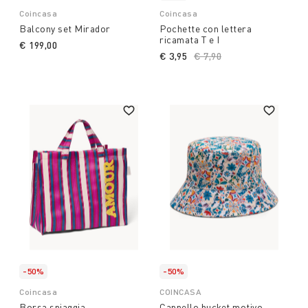
Coincasa
Coincasa
Balcony set Mirador
Pochette con lettera
ricamata T e I
€ 199,00
€ 3,95
Price reduced from
€ 7,90
to
-50%
-50%
Coincasa
COINCASA
Borsa spiaggia
Cappello bucket motivo