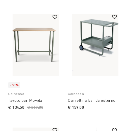
-50%
Coincasa
Coincasa
Tavolo bar Movida
Carrellino bar da esterno
€ 134,50
Price reduced from
€ 269,00
to
€ 159,00