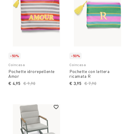
-50%
-50%
Coincasa
Coincasa
Pochette idrorepellente
Pochette con lettera
Amor
ricamata R
€ 4,95
Price reduced from
€ 9,90
to
€ 3,95
Price reduced from
€ 7,90
to