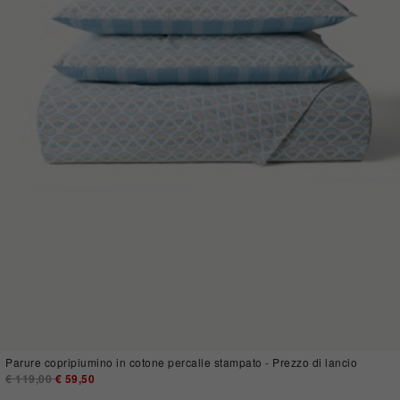
Parure copripiumino in cotone percalle stampato - Prezzo di lancio
Price reduced from
€ 119,00
to
€ 59,50