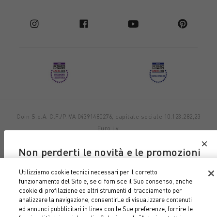
Coin S.p.A. C.F./P.IVA 04391480276, capitale sociale 10.123.282,23
Euro i.v.
Dati aziendali
Cookie Policy
Informativa Privacy
Note
Non perderti le novità e le promozioni
legali
di Coin e Coincasa
Utilizziamo cookie tecnici necessari per il corretto
funzionamento del Sito e, se ci fornisce il Suo consenso, anche
Iscriviti alla nostra newsletter
cookie di profilazione ed altri strumenti di tracciamento per
analizzare la navigazione, consentirLe di visualizzare contenuti
SUBITO PER TE 10% DI SCONTO SUL TUO PRIMO
ed annunci pubblicitari in linea con le Sue preferenze, fornire le
ACQUISTO ONLINE.