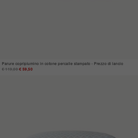
Parure copripiumino in cotone percalle stampato - Prezzo di lancio
Price reduced from
€ 119,00
to
€ 59,50