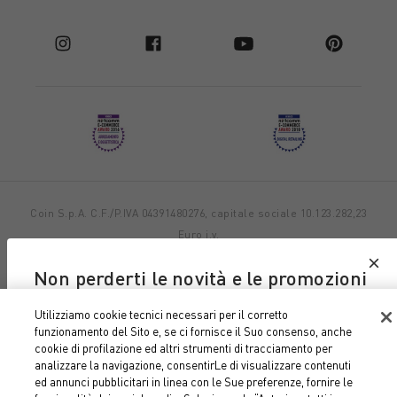
Coin S.p.A. C.F./P.IVA 04391480276, capitale sociale 10.123.282,23
Euro i.v.
Dati aziendali
Cookie Policy
Informativa Privacy
Note
Non perderti le novità e le promozioni
legali
di Coin e Coincasa
Utilizziamo cookie tecnici necessari per il corretto
funzionamento del Sito e, se ci fornisce il Suo consenso, anche
Iscriviti alla nostra newsletter
cookie di profilazione ed altri strumenti di tracciamento per
analizzare la navigazione, consentirLe di visualizzare contenuti
SUBITO PER TE 10% DI SCONTO SUL TUO PRIMO
ed annunci pubblicitari in linea con le Sue preferenze, fornire le
ACQUISTO ONLINE.