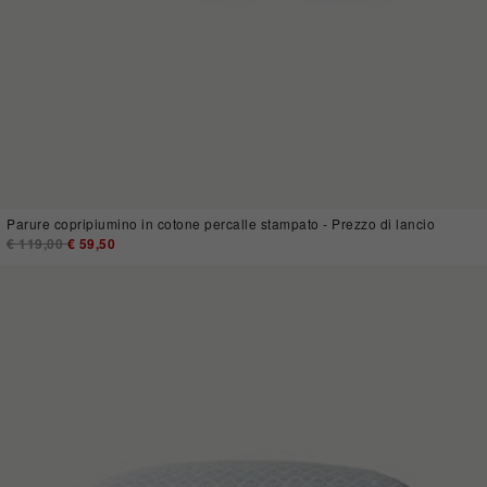
Parure copripiumino in cotone percalle stampato - Prezzo di lancio
Price reduced from
€ 119,00
to
€ 59,50