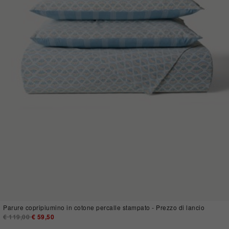
Parure copripiumino in cotone percalle stampato - Prezzo di lancio
Price reduced from
€ 119,00
to
€ 59,50