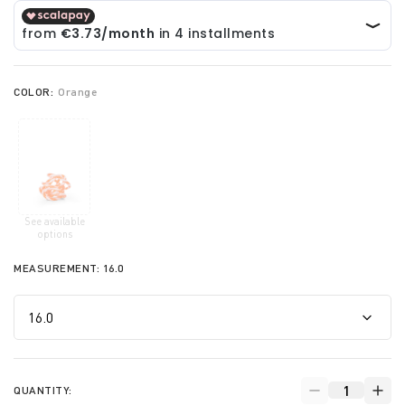
COLOR:
Orange
See available
selected
options
MEASUREMENT:
16.0
QUANTITY: