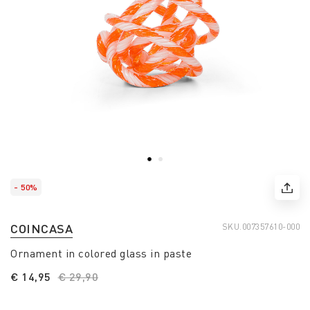
- 50%
COINCASA
SKU.
007357610-000
Ornament in colored glass in paste
€ 14,95
Price reduced from
€ 29,90
to