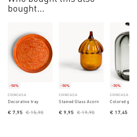
bought...
-50%
-50%
-50%
COINCASA
COINCASA
COINCASA
Decorative tray
Stained Glass Acorn
Colored glas
€ 7,95
Price reduced from
€ 15,90
to
€ 9,95
Price reduced from
€ 19,90
to
€ 17,45
Pr
€ 