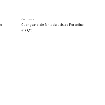
Coincasa
no
Copriguanciale fantasia paisley Portofino
€ 29,90