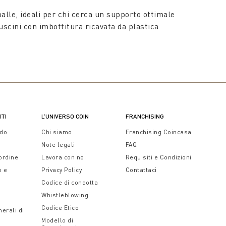
alle, ideali per chi cerca un supporto ottimale
cuscini con imbottitura ricavata da plastica
o extra durante la lettura a letto, ai cuscini
lità per garantirti il massimo comfort, tra lusso e
o invernale, tutti lavorati con una straordinaria
rt e sostegno ai più piccoli. Questi cuscini letto
ni.
NTI
L’UNIVERSO COIN
FRANCHISING
o
per testata sono ideali per chi ama prendersi cura
ido
Chi siamo
Franchising Coincasa
Note legali
FAQ
genze. Coin offre soluzioni per ogni esigenza di
 ordine
Lavora con noi
Requisiti e Condizioni
letto e trasforma la tua camera da letto in un'oasi
o e
Privacy Policy
Contattaci
Codice di condotta
Whistleblowing
Codice Etico
erali di
Modello di