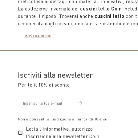
meticolosa ai dettagli con materiali innovativi, resis
La collezione invernale dei
cuscini letto Coin
include
durante il riposo. Troverai anche
cuscini letto
con tr
recuperata dagli oceani, una scelta sostenibile e inn
Coin propone una vasta gamma di cuscini per soddisfa
MOSTRA DI PIÙ
decorativi che aggiungono un tocco di stile alla tua 
sofisticata bellezza. Sul sito trovi cuscini in lino, c
varietà di tecniche e finiture.
La collezione
Coin cuscini letto
include anche cusci
sono realizzati con materiali sicuri e ipoallergenici
Iscriviti alla newsletter
Coin ha la soluzione giusta per te, perfetta per ogni
di sé, rendendo piacevole il risveglio o una colazion
Per te il 10% di sconto
Visita il sito di Coin per esplorare l'intera collezion
comfort e stile, garantendo prodotti di alta qualità
di relax e benessere in tutte le stagioni.
Non è consentita l'iscrizione ai minori di 18 anni
Letta l'
informativa
, autorizzo
l'iscrizione alla newsletter Coin