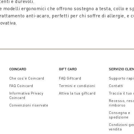
tenti e durevoli.
 modelli ergonomici che offrono sostegno a testa, collo e sp
attamento anti-acaro, perfetti per chi soffre di allergie, e 
ovativa.
re ogni esigenza. Dai modelli quadrati, ideali per un support
zona notte. I
cuscini letto
sono realizzati in materiali di qua
otone, raso, morbido jersey e calda lana, perfetta per il perid
ni
letto per bambini
, progettati per offrire il massimo comfo
, garantendo un riposo sereno e confortevole per i tuoi bambi
COINCARD
GIFT CARD
SERVIZIO CLIE
 stagione, inclusa la fredda stagione invernale. I
cuscini lett
Che cos'è Coincard
FAQ Giftcard
Supporto rap
e-brunch a letto.
FAQ Coincard
Termini e condizioni
Contatti
e di cuscini letto e trovare il modello perfetto per le tue esi
Informativa Privacy
Attiva la tua giftcard
Traccia il tuo
 che durano nel tempo. Esplora la gamma completa di cuscini 
Coincard
Recesso, res
Convenzioni riservate
rimborso
Consegna e
spedizione
Condizioni gen
vendita