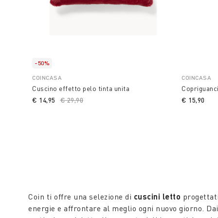
-50%
COINCASA
COINCASA
Cuscino effetto pelo tinta unita
Copriguanci
€ 14,95
Price reduced from
€ 29,90
to
€ 15,90
Coin ti offre una selezione di
cuscini letto
progettat
energie e affrontare al meglio ogni nuovo giorno. Da