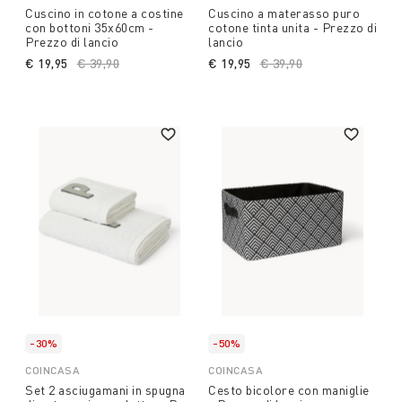
Cuscino in cotone a costine
Cuscino a materasso puro
con bottoni 35x60cm -
cotone tinta unita - Prezzo di
Prezzo di lancio
lancio
€ 19,95
Price reduced from
€ 39,90
to
€ 19,95
Price reduced from
€ 39,90
to
-30%
-50%
COINCASA
COINCASA
Set 2 asciugamani in spugna
Cesto bicolore con maniglie