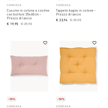
COINCASA
COINCASA
Cuscino in cotone a costine
Tappeto bagno in cotone -
con bottoni 35x60cm -
Prezzo di lancio
Prezzo di lancio
€ 23,94
Price reduced from
€ 39,90
to
€ 19,95
Price reduced from
€ 39,90
to
-50%
-50%
COINCASA
COINCASA