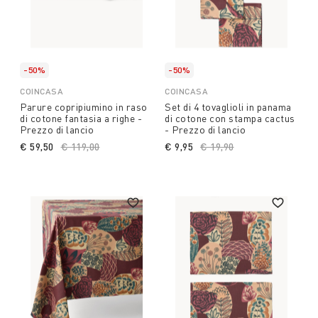
-50%
-50%
COINCASA
COINCASA
Parure copripiumino in raso
Set di 4 tovaglioli in panama
di cotone fantasia a righe -
di cotone con stampa cactus
Prezzo di lancio
- Prezzo di lancio
€ 59,50
Price reduced from
€ 119,00
to
€ 9,95
Price reduced from
€ 19,90
to