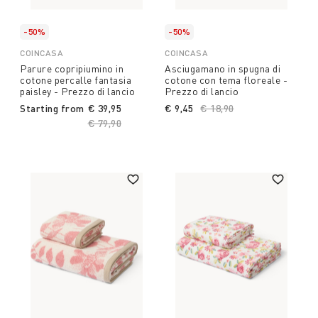
-50%
-50%
COINCASA
COINCASA
Parure copripiumino in
Asciugamano in spugna di
cotone percalle fantasia
cotone con tema floreale -
paisley - Prezzo di lancio
Prezzo di lancio
Starting from
€ 39,95
€ 9,45
Price reduced from
€ 18,90
to
Price reduced from
€ 79,90
to