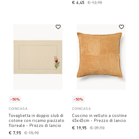
€ 6,45
Price reduced from
€ 12,90
to
-50%
-50%
COINCASA
COINCASA
Tovaglietta in doppio slub di
Cuscino in velluto a costine
cotone con ricamo piazzato
45x45cm - Prezzo di lancio
floreale - Prezzo di lancio
€ 19,95
Price reduced from
€ 39,90
to
€ 7,95
Price reduced from
€ 15,90
to