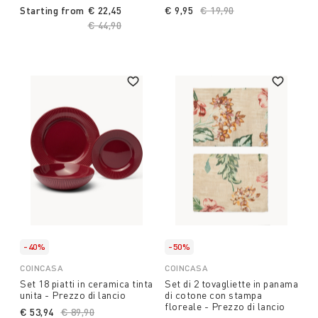
Starting from
€ 22,45
€ 9,95
Price reduced from
€ 19,90
to
Price reduced from
€ 44,90
to
-40%
-50%
COINCASA
COINCASA
Set 18 piatti in ceramica tinta
Set di 2 tovagliette in panama
unita - Prezzo di lancio
di cotone con stampa
floreale - Prezzo di lancio
€ 53,94
Price reduced from
€ 89,90
to