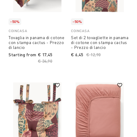
-50%
-50%
COINCASA
COINCASA
Tovaglia in panama di cotone
Set di 2 tovagliette in panama
con stampa cactus - Prezzo
di cotone con stampa cactus
di lancio
- Prezzo di lancio
Starting from
€ 17,45
€ 6,45
Price reduced from
€ 12,90
to
Price reduced from
€ 34,90
to