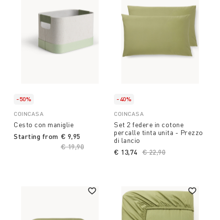
-50%
-40%
COINCASA
COINCASA
Cesto con maniglie
Set 2 federe in cotone
percalle tinta unita - Prezzo
Starting from
€ 9,95
di lancio
Price reduced from
€ 19,90
to
€ 13,74
Price reduced from
€ 22,90
to