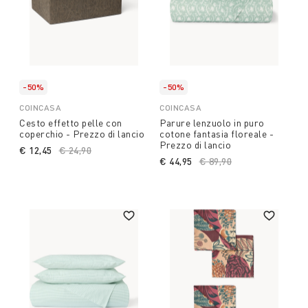
-50%
-50%
COINCASA
COINCASA
Cesto effetto pelle con
Parure lenzuolo in puro
coperchio - Prezzo di lancio
cotone fantasia floreale -
Prezzo di lancio
€ 12,45
Price reduced from
€ 24,90
to
€ 44,95
Price reduced from
€ 89,90
to