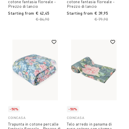
cotone fantasia floreale -
cotone fantasia floreale -
Prezzo di lancio
Prezzo di lancio
Starting from
€ 42,45
Starting from
€ 39,95
Price reduced from
€ 84,90
to
Price reduced fro
€ 79,90
to
-50%
-50%
COINCASA
COINCASA
Trapunta in cotone percalle
Telo arredo in panama di
fantasia floreale - Prezzo di
puro cotone con stampa