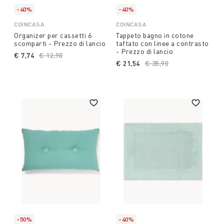
-40%
-40%
COINCASA
COINCASA
Organizer per cassetti 6
Tappeto bagno in cotone
scomparti - Prezzo di lancio
taftato con linee a contrasto
- Prezzo di lancio
€ 7,74
Price reduced from
€ 12,90
to
€ 21,54
Price reduced from
€ 35,90
to
-50%
-40%