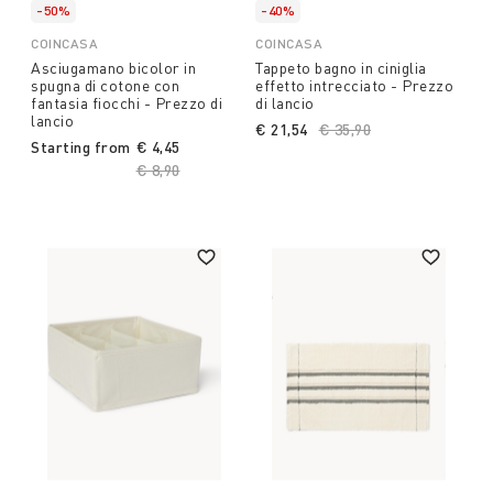
-50%
-40%
COINCASA
COINCASA
Asciugamano bicolor in
Tappeto bagno in ciniglia
spugna di cotone con
effetto intrecciato - Prezzo
fantasia fiocchi - Prezzo di
di lancio
lancio
€ 21,54
Price reduced from
€ 35,90
to
Starting from
€ 4,45
Price reduced from
€ 8,90
to