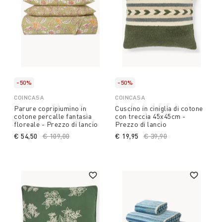
-50%
-50%
COINCASA
COINCASA
Parure copripiumino in
Cuscino in ciniglia di cotone
cotone percalle fantasia
con treccia 45x45cm -
floreale - Prezzo di lancio
Prezzo di lancio
€ 54,50
Price reduced from
€ 109,00
to
€ 19,95
Price reduced from
€ 39,90
to