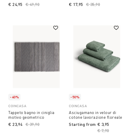
€ 24,95
Price reduced from
€ 49,90
to
€ 17,95
Price reduced from
€ 35,90
to
-40%
-50%
COINCASA
COINCASA
Tappeto bagno in ciniglia
Asciugamano in velour di
motivo geometrico
cotone lavorazione floreale
€ 23,94
Price reduced from
€ 39,90
to
Starting from
€ 3,95
Price reduced fro
€ 7,90
to