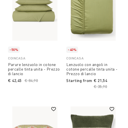
-50%
-40%
COINCASA
COINCASA
Parure lenzuolo in cotone
Lenzuolo con angoli in
percalle tinta unita - Prezzo
cotone percalle tinta unita -
di lancio
Prezzo di lancio
€ 42,45
Price reduced from
€ 84,90
to
Starting from
€ 21,54
Price reduced fro
€ 35,90
to