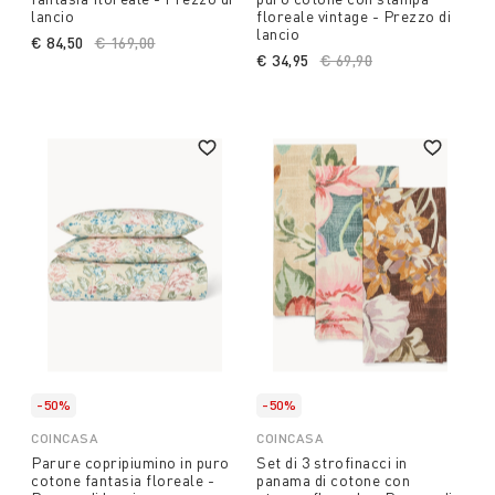
lancio
floreale vintage - Prezzo di
lancio
€ 84,50
Price reduced from
€ 169,00
to
€ 34,95
Price reduced from
€ 69,90
to
-50%
-50%
COINCASA
COINCASA
Parure copripiumino in puro
Set di 3 strofinacci in
cotone fantasia floreale -
panama di cotone con