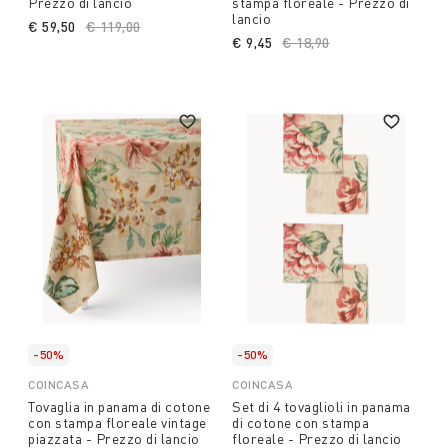
Prezzo di lancio
stampa floreale - Prezzo di
lancio
€ 59,50
Price reduced from
€ 119,00
to
€ 9,45
Price reduced from
€ 18,90
to
-50%
-50%
COINCASA
COINCASA
Tovaglia in panama di cotone
Set di 4 tovaglioli in panama
con stampa floreale vintage
di cotone con stampa
piazzata - Prezzo di lancio
floreale - Prezzo di lancio