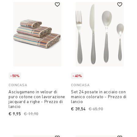
-50%
-40%
COINCASA
COINCASA
Asciugamano in velour di
Set 24 posate in acciaio con
puro cotone con lavorazione
manico colorato - Prezzo di
jacquard a righe - Prezzo di
lancio
lancio
€ 39,54
Price reduced from
€ 65,90
to
€ 9,95
Price reduced from
€ 19,90
to