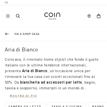
VAI A SHOP CASA
Aria di Bianco
Coincasa, il rinomato home stylist che fonde il gusto
italiano con le ultime tendenze internazionali,
presenta
Aria di Bianco
, un'occasione unica per
rinnovare la tua casa con sconti eccezionali fino al
50%. Da
biancheria ad accessori per letto
, bagno,
tavola e soggiorno, immergiti in un mondo di
suggestioni che raccontano la nostra unicità.
MOSTRA DI PIÙ
CAMERA DA LETTO
TAVOLA E CUCINA
BAGNO