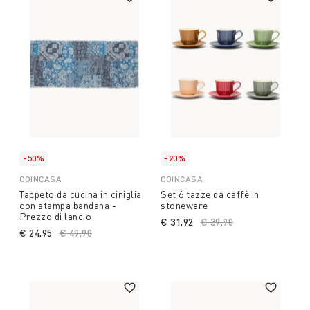
-50%
-20%
COINCASA
COINCASA
Tappeto da cucina in ciniglia
Set 6 tazze da caffè in
con stampa bandana -
stoneware
Prezzo di lancio
€ 31,92
Price reduced from
€ 39,90
to
€ 24,95
Price reduced from
€ 49,90
to