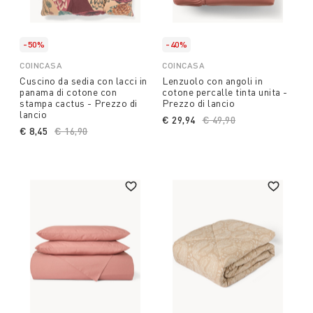
-50%
-40%
COINCASA
COINCASA
Cuscino da sedia con lacci in
Lenzuolo con angoli in
panama di cotone con
cotone percalle tinta unita -
stampa cactus - Prezzo di
Prezzo di lancio
lancio
€ 29,94
Price reduced from
€ 49,90
to
€ 8,45
Price reduced from
€ 16,90
to