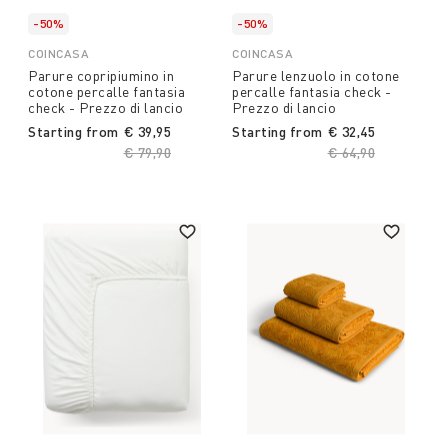
-50%
-50%
COINCASA
COINCASA
Parure copripiumino in
Parure lenzuolo in cotone
cotone percalle fantasia
percalle fantasia check -
check - Prezzo di lancio
Prezzo di lancio
Starting from
€ 39,95
Starting from
€ 32,45
Price reduced from
€ 79,90
to
Price reduced fro
€ 64,90
to