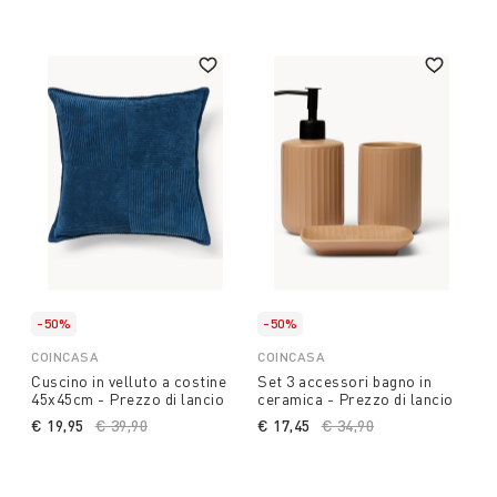
-50%
-50%
COINCASA
COINCASA
Cuscino in velluto a costine
Set 3 accessori bagno in
45x45cm - Prezzo di lancio
ceramica - Prezzo di lancio
€ 19,95
Price reduced from
€ 39,90
to
€ 17,45
Price reduced from
€ 34,90
to