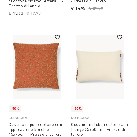
di cotone ricamo lettera P -
- Prezzo di lancio
Prezzo di lancio
€ 14,95
Price reduced from
€ 29,90
to
€ 13,93
Price reduced from
€ 19,90
to
-50%
-50%
COINCASA
COINCASA
Cuscino in puro cotone con
Cuscino in slub di cotone con
applicazione borchie
frange 35x50cm - Prezzo di
45x45cm - Prezzo di lancio
lancio