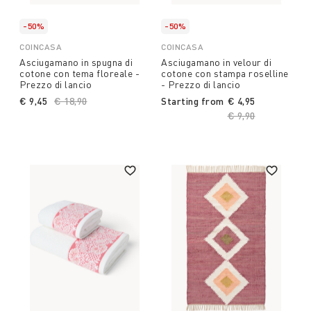
-50%
-50%
COINCASA
COINCASA
Asciugamano in spugna di
Asciugamano in velour di
cotone con tema floreale -
cotone con stampa roselline
Prezzo di lancio
- Prezzo di lancio
€ 9,45
Price reduced from
€ 18,90
to
Starting from
€ 4,95
Price reduced fro
€ 9,90
to