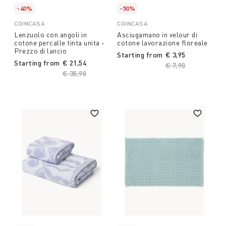
-40%
-50%
COINCASA
COINCASA
Lenzuolo con angoli in
Asciugamano in velour di
cotone percalle tinta unita -
cotone lavorazione floreale
Prezzo di lancio
Starting from
€ 3,95
Starting from
€ 21,54
Price reduced fro
€ 7,90
to
Price reduced from
€ 35,90
to