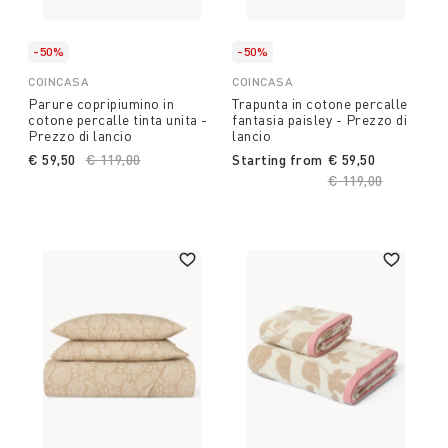
-50%
-50%
COINCASA
COINCASA
Parure copripiumino in
Trapunta in cotone percalle
cotone percalle tinta unita -
fantasia paisley - Prezzo di
Prezzo di lancio
lancio
€ 59,50
Price reduced from
€ 119,00
to
Starting from
€ 59,50
Price reduced fro
€ 119,00
to