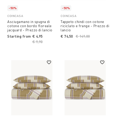
-50%
-50%
COINCASA
COINCASA
Asciugamano in spugna di
Tappeto chindi con cotone
cotone con bordo floreale
riciclato e frange - Prezzo di
jacquard - Prezzo di lancio
lancio
Starting from
€ 4,95
€ 74,50
Price reduced from
€ 149,00
to
Price reduced from
€ 9,90
to