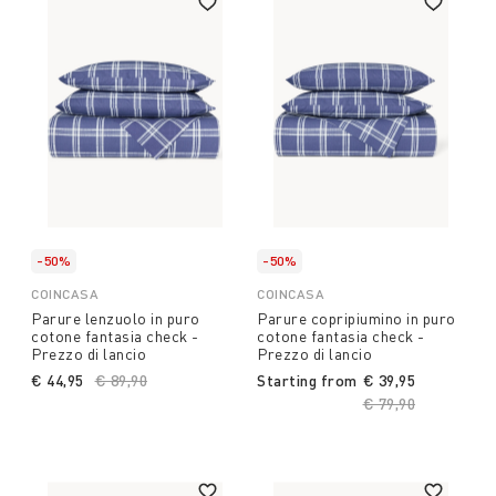
-50%
-50%
COINCASA
COINCASA
Parure lenzuolo in puro
Parure copripiumino in puro
cotone fantasia check -
cotone fantasia check -
Prezzo di lancio
Prezzo di lancio
€ 44,95
Price reduced from
€ 89,90
to
Starting from
€ 39,95
Price reduced fro
€ 79,90
to