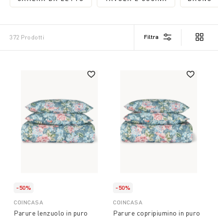
REFINE BY CATEGORIA: CAMERA DA LETTO
REFINE BY CATEGORIA:
REFI
Filtra
372 Prodotti
-50%
-50%
COINCASA
COINCASA
Parure lenzuolo in puro
Parure copripiumino in puro