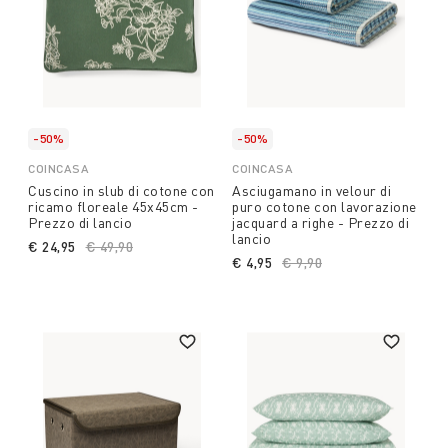
-50%
-50%
COINCASA
COINCASA
Cuscino in slub di cotone con
Asciugamano in velour di
ricamo floreale 45x45cm -
puro cotone con lavorazione
Prezzo di lancio
jacquard a righe - Prezzo di
lancio
€ 24,95
Price reduced from
€ 49,90
to
€ 4,95
Price reduced from
€ 9,90
to