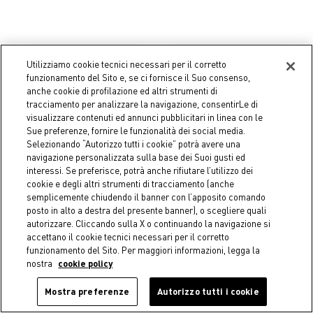
Utilizziamo cookie tecnici necessari per il corretto
funzionamento del Sito e, se ci fornisce il Suo consenso,
anche cookie di profilazione ed altri strumenti di
tracciamento per analizzare la navigazione, consentirLe di
visualizzare contenuti ed annunci pubblicitari in linea con le
Sue preferenze, fornire le funzionalità dei social media.
Selezionando “Autorizzo tutti i cookie” potrà avere una
navigazione personalizzata sulla base dei Suoi gusti ed
interessi. Se preferisce, potrà anche rifiutare l’utilizzo dei
cookie e degli altri strumenti di tracciamento (anche
semplicemente chiudendo il banner con l’apposito comando
posto in alto a destra del presente banner), o scegliere quali
-50%
-50%
autorizzare. Cliccando sulla X o continuando la navigazione si
Runner in puro cotone con
COINCASA
accettano il cookie tecnici necessari per il corretto
stampa romantica con
Cuscino in velluto con fascia
funzionamento del Sito. Per maggiori informazioni, legga la
applicazione pizzo
bicolor - Prezzo di lancio
nostra
cookie policy
€ 12,45
Price reduced from
€ 24,90
to
€ 19,95
Price reduced from
€ 39,90
to
Mostra preferenze
Autorizzo tutti i cookie