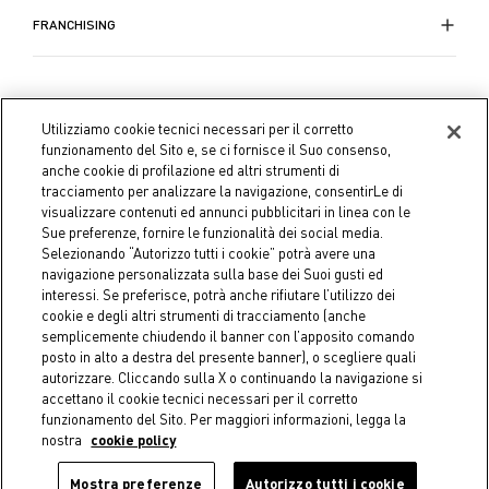
FRANCHISING
Utilizziamo cookie tecnici necessari per il corretto
funzionamento del Sito e, se ci fornisce il Suo consenso,
anche cookie di profilazione ed altri strumenti di
tracciamento per analizzare la navigazione, consentirLe di
visualizzare contenuti ed annunci pubblicitari in linea con le
Sue preferenze, fornire le funzionalità dei social media.
Selezionando “Autorizzo tutti i cookie” potrà avere una
navigazione personalizzata sulla base dei Suoi gusti ed
interessi. Se preferisce, potrà anche rifiutare l’utilizzo dei
cookie e degli altri strumenti di tracciamento (anche
semplicemente chiudendo il banner con l’apposito comando
Coin S.p.A. C.F./P.IVA 04391480276, capitale sociale 10.123.282,23
posto in alto a destra del presente banner), o scegliere quali
Euro i.v.
autorizzare. Cliccando sulla X o continuando la navigazione si
accettano il cookie tecnici necessari per il corretto
funzionamento del Sito. Per maggiori informazioni, legga la
Dati aziendali
Cookie Policy
Informativa Privacy
Note
nostra
cookie policy
legali
Mostra preferenze
Autorizzo tutti i cookie