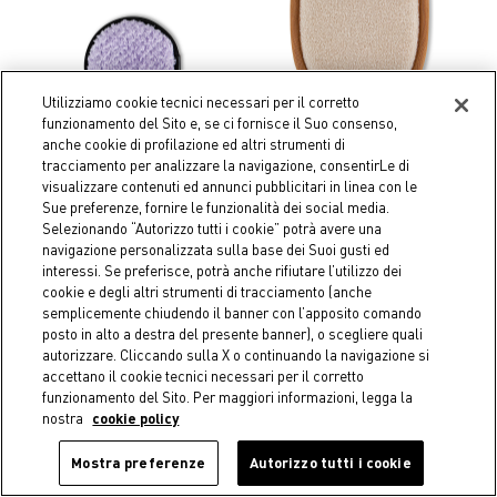
Utilizziamo cookie tecnici necessari per il corretto
funzionamento del Sito e, se ci fornisce il Suo consenso,
anche cookie di profilazione ed altri strumenti di
tracciamento per analizzare la navigazione, consentirLe di
Coincasa
Coincasa
visualizzare contenuti ed annunci pubblicitari in linea con le
Set 2 dischetti levatrucco
Panno esfoliante corpo
Sue preferenze, fornire le funzionalità dei social media.
riutilizzabili
Selezionando “Autorizzo tutti i cookie” potrà avere una
€ 9,90
€ 9,90
navigazione personalizzata sulla base dei Suoi gusti ed
interessi. Se preferisce, potrà anche rifiutare l’utilizzo dei
cookie e degli altri strumenti di tracciamento (anche
semplicemente chiudendo il banner con l’apposito comando
posto in alto a destra del presente banner), o scegliere quali
autorizzare. Cliccando sulla X o continuando la navigazione si
accettano il cookie tecnici necessari per il corretto
funzionamento del Sito. Per maggiori informazioni, legga la
nostra
cookie policy
Mostra preferenze
Autorizzo tutti i cookie