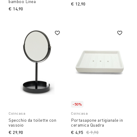
bamboo Linea
€ 12,90
€ 14,90
-50%
Coincasa
Coincasa
Specchio da toilette con
Portasapone artigianale in
vassoio
ceramica Quadra
€ 29,90
€ 4,95
Price reduced from
€ 9,90
to