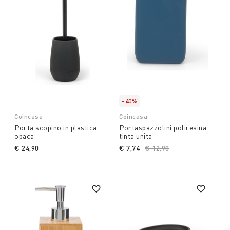
-40%
Coincasa
Coincasa
Porta scopino in plastica
Portaspazzolini poliresina
opaca
tinta unita
€ 24,90
€ 7,74
Price reduced from
€ 12,90
to