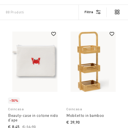
Filtra
88 Prodotti
-50%
Coincasa
Coincasa
Beauty-case in cotone nido
Mobiletto in bamboo
d'ape
€ 39,90
€ 8,45
Price reduced from
€ 16,90
to