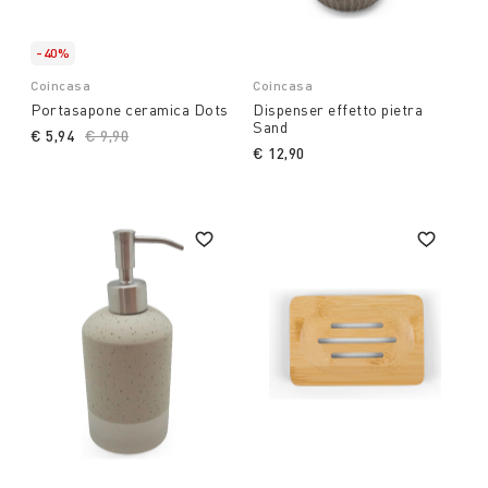
-40%
Coincasa
Coincasa
Portasapone ceramica Dots
Dispenser effetto pietra
Sand
€ 5,94
Price reduced from
€ 9,90
to
€ 12,90