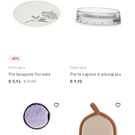
-40%
Coincasa
Coincasa
Portasapone floreale
Porta sapone in plexiglass
€ 5,94
Price reduced from
€ 9,90
to
€ 9,90