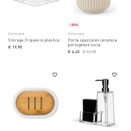
-50%
Coincasa
Coincasa
Storage 3 ripiani in plastica
Porta spazzolini ceramica
portoghese liscia
€ 19,90
€ 6,45
Price reduced from
€ 12,90
to