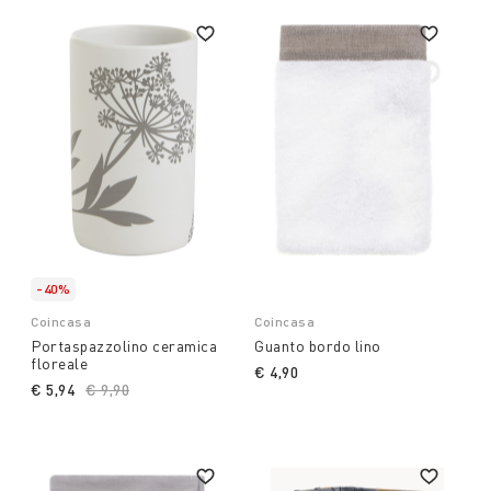
-40%
Coincasa
Coincasa
Portaspazzolino ceramica
Guanto bordo lino
floreale
€ 4,90
€ 5,94
Price reduced from
€ 9,90
to