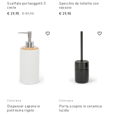
Scaffale portaoggetti 3
Specchio da toilette con
ceste
vassoio
€ 29,95
Price reduced from
€ 59,90
to
€ 29,90
Coincasa
Coincasa
Dispenser sapone in
Porta scopino in ceramica
poliresina rigato
lucida