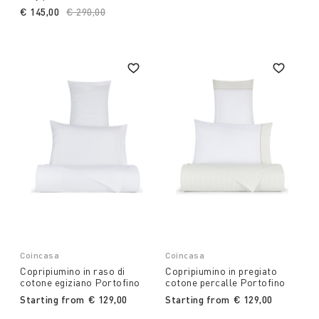
€ 145,00
Price reduced from
€ 290,00
to
Coincasa
Coincasa
Copripiumino in raso di
Copripiumino in pregiato
cotone egiziano Portofino
cotone percalle Portofino
Starting from
€ 129,00
Starting from
€ 129,00