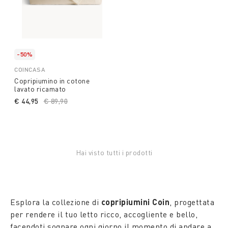
-50%
COINCASA
Copripiumino in cotone
lavato ricamato
€ 44,95
Price reduced from
€ 89,90
to
Hai visto tutti i prodotti
Esplora la collezione di
copripiumini Coin
, progettata
per rendere il tuo letto ricco, accogliente e bello,
facendoti sognare ogni giorno il momento di andare a