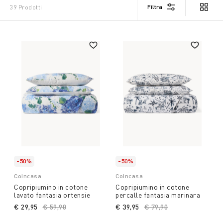
Filtra
39 Prodotti
-50%
-50%
Coincasa
Coincasa
Copripiumino in cotone
Copripiumino in cotone
lavato fantasia ortensie
percalle fantasia marinara
€ 29,95
Price reduced from
€ 59,90
to
€ 39,95
Price reduced from
€ 79,90
to