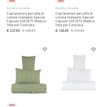
-50%
-50%
Society Limonta
Society Limonta
Copripiumino percalle di
Copripiumino percalle di
cotone stampato Special
cotone stampato Special
Capsule SOCIETY Made in
Capsule SOCIETY Made in
Italy per Coincasa
Italy per Coincasa
€ 247,50
Price reduced from
€ 495,00
to
€ 145,00
Price reduced from
€ 290,00
to
-50%