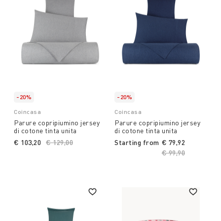
-20%
-20%
Coincasa
Coincasa
Parure copripiumino jersey
Parure copripiumino jersey
di cotone tinta unita
di cotone tinta unita
€ 103,20
Price reduced from
€ 129,00
to
Starting from
€ 79,92
Price reduced fro
€ 99,90
to