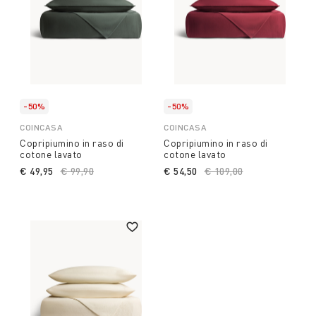
-50%
-50%
COINCASA
COINCASA
Copripiumino in raso di
Copripiumino in raso di
cotone lavato
cotone lavato
€ 49,95
Price reduced from
€ 99,90
to
€ 54,50
Price reduced from
€ 109,00
to