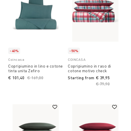
-40%
-50%
Coincasa
COINCASA
Copripiumino in lino e cotone
Copripiumino in raso di
tinta unita Zefiro
cotone motivo check
€ 101,40
Price reduced from
€ 169,00
to
Starting from
€ 39,95
Price reduced fro
€ 79,90
to