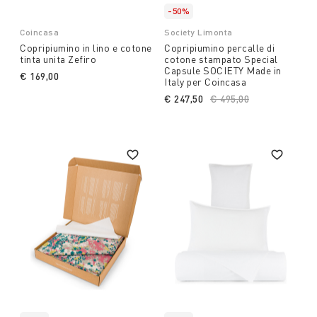
-50%
Coincasa
Society Limonta
Copripiumino in lino e cotone
Copripiumino percalle di
tinta unita Zefiro
cotone stampato Special
Capsule SOCIETY Made in
€ 169,00
Italy per Coincasa
€ 247,50
Price reduced from
€ 495,00
to