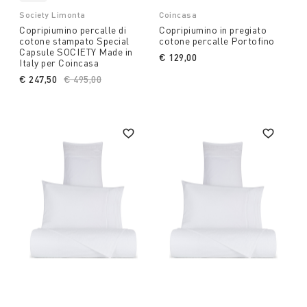
Society Limonta
Coincasa
Copripiumino percalle di
Copripiumino in pregiato
cotone stampato Special
cotone percalle Portofino
Capsule SOCIETY Made in
€ 129,00
Italy per Coincasa
€ 247,50
Price reduced from
€ 495,00
to