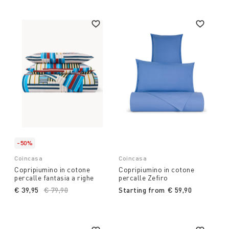
-50%
Coincasa
Coincasa
Copripiumino in cotone
Copripiumino in cotone
percalle fantasia a righe
percalle Zefiro
€ 39,95
Price reduced from
€ 79,90
to
Starting from
€ 59,90