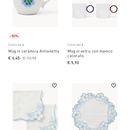
-50%
Coincasa
Coincasa
Mug in ceramica Antoinette
Mug in vetro con manico
colorato
€ 6,45
Price reduced from
€ 12,90
to
€ 5,90