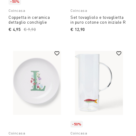
-50%
Coincasa
Coincasa
Coppetta in ceramica
Set tovagliolo e tovaglietta
dettaglio conchiglie
in puro cotone con iniziale R
€ 4,95
Price reduced from
€ 9,90
to
€ 12,90
-50%
Coincasa
Coincasa