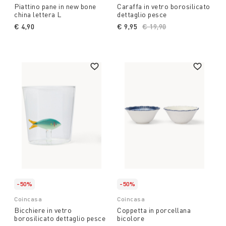
Piattino pane in new bone
Caraffa in vetro borosilicato
china lettera L
dettaglio pesce
€ 4,90
€ 9,95
Price reduced from
€ 19,90
to
-50%
-50%
Coincasa
Coincasa
Bicchiere in vetro
Coppetta in porcellana
borosilicato dettaglio pesce
bicolore