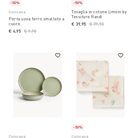
-50%
-50%
Tovaglia in cotone Limoni by
Coincasa
Tessiture Randi
Porta uova ferro smaltato a
cuore
€ 39,95
Price reduced from
€ 79,90
to
€ 4,95
Price reduced from
€ 9,90
to
-50%
Coincasa
Coincasa