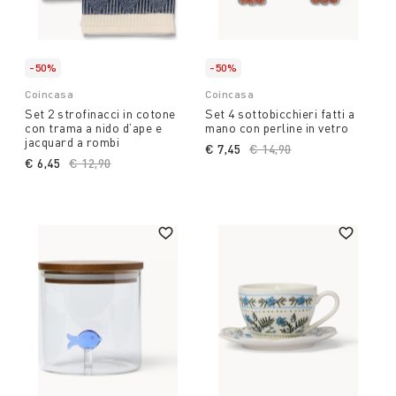
-50%
-50%
Coincasa
Coincasa
Set 2 strofinacci in cotone
Set 4 sottobicchieri fatti a
con trama a nido d’ape e
mano con perline in vetro
jacquard a rombi
€ 7,45
Price reduced from
€ 14,90
to
€ 6,45
Price reduced from
€ 12,90
to