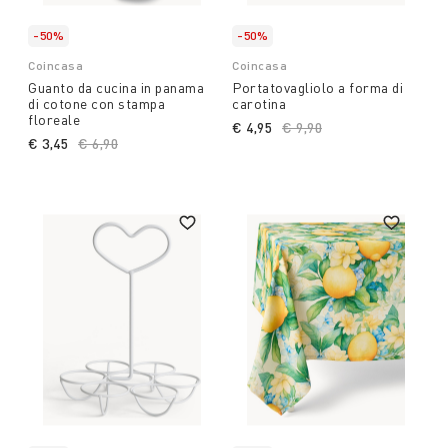
-50%
-50%
Coincasa
Coincasa
Guanto da cucina in panama
Portatovagliolo a forma di
di cotone con stampa
carotina
floreale
€ 4,95
Price reduced from
€ 9,90
to
€ 3,45
Price reduced from
€ 6,90
to