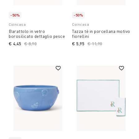
-50%
-50%
Coincasa
Coincasa
Barattolo in vetro
Tazza tè in porcellana motivo
borosilicato dettaglio pesce
fiorellini
€ 4,45
Price reduced from
€ 8,90
to
€ 5,95
Price reduced from
€ 11,90
to