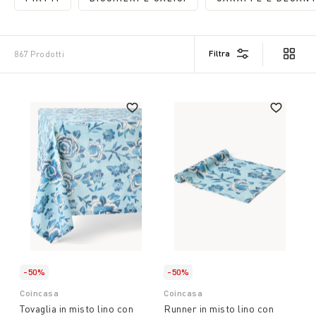
REFINE BY CATEGORIA: PIATTI
REFINE BY CATEGORIA: BICCHIERI 
REFINE 
Filtra
867 Prodotti
-50%
-50%
Coincasa
Coincasa
Tovaglia in misto lino con
Runner in misto lino con