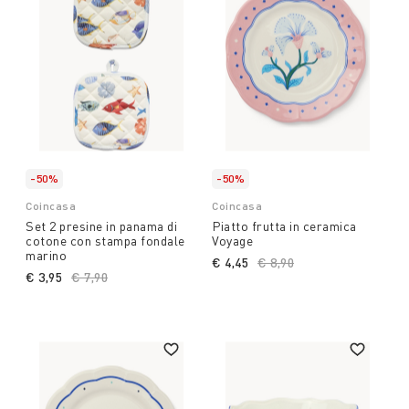
-50%
-50%
Coincasa
Coincasa
Set 2 presine in panama di
Piatto frutta in ceramica
cotone con stampa fondale
Voyage
marino
€ 4,45
Price reduced from
€ 8,90
to
€ 3,95
Price reduced from
€ 7,90
to