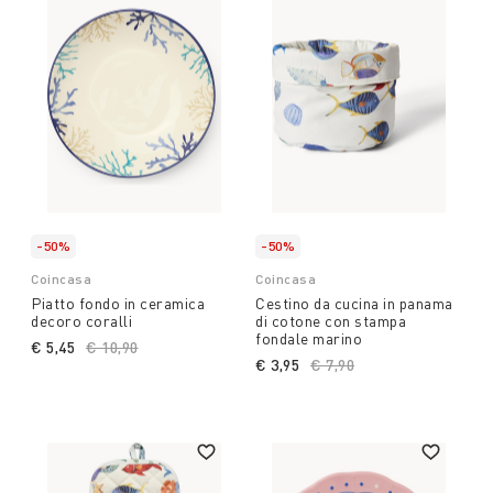
-50%
-50%
Coincasa
Coincasa
Piatto fondo in ceramica
Cestino da cucina in panama
decoro coralli
di cotone con stampa
fondale marino
€ 5,45
Price reduced from
€ 10,90
to
€ 3,95
Price reduced from
€ 7,90
to