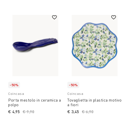
-50%
-50%
Coincasa
Coincasa
Porta mestolo in ceramica a
Tovaglietta in plastica motivo
polpo
a fiori
€ 4,95
Price reduced from
€ 9,90
to
€ 3,45
Price reduced from
€ 6,90
to