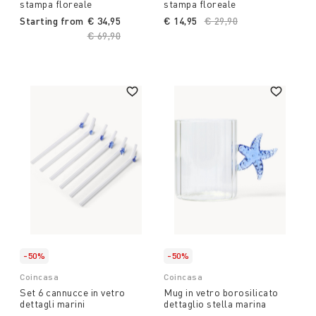
stampa floreale
stampa floreale
Starting from
€ 34,95
€ 14,95
Price reduced from
€ 29,90
to
Price reduced from
€ 69,90
to
-50%
-50%
Coincasa
Coincasa
Set 6 cannucce in vetro
Mug in vetro borosilicato
dettagli marini
dettaglio stella marina