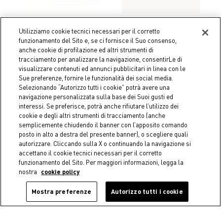
-50%
-50%
Utilizziamo cookie tecnici necessari per il corretto
funzionamento del Sito e, se ci fornisce il Suo consenso,
Coincasa
Coincasa
anche cookie di profilazione ed altri strumenti di
Mug in porcellana motivo
Bicchiere in vetro
tracciamento per analizzare la navigazione, consentirLe di
fiorellini
borosilicato dettaglio
visualizzare contenuti ed annunci pubblicitari in linea con le
aragosta
€ 3,95
Price reduced from
€ 7,90
to
Sue preferenze, fornire le funzionalità dei social media.
€ 5,45
Price reduced from
€ 10,90
to
Selezionando “Autorizzo tutti i cookie” potrà avere una
navigazione personalizzata sulla base dei Suoi gusti ed
interessi. Se preferisce, potrà anche rifiutare l’utilizzo dei
cookie e degli altri strumenti di tracciamento (anche
semplicemente chiudendo il banner con l’apposito comando
posto in alto a destra del presente banner), o scegliere quali
autorizzare. Cliccando sulla X o continuando la navigazione si
accettano il cookie tecnici necessari per il corretto
funzionamento del Sito. Per maggiori informazioni, legga la
nostra
cookie policy
Mostra preferenze
Autorizzo tutti i cookie