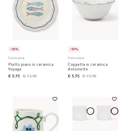
-50%
-50%
Coincasa
Coincasa
Piatto piano in ceramica
Coppetta in ceramica
Voyage
Antoinette
€ 5,95
Price reduced from
€ 11,90
to
€ 5,95
Price reduced from
€ 11,90
to