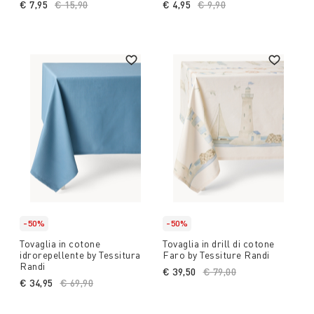
€ 7,95
Price reduced from
€ 15,90
to
€ 4,95
Price reduced from
€ 9,90
to
-50%
-50%
Tovaglia in cotone
Tovaglia in drill di cotone
idrorepellente by Tessitura
Faro by Tessiture Randi
Randi
€ 39,50
Price reduced from
€ 79,00
to
€ 34,95
Price reduced from
€ 69,90
to