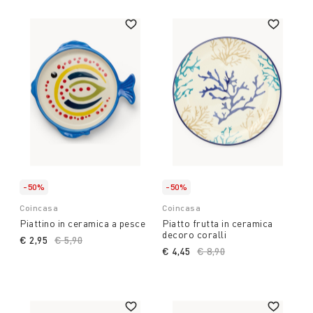
-50%
-50%
Coincasa
Coincasa
Piattino in ceramica a pesce
Piatto frutta in ceramica
decoro coralli
€ 2,95
Price reduced from
€ 5,90
to
€ 4,45
Price reduced from
€ 8,90
to