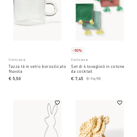
-50%
Coincasa
Coincasa
Tazza tè in vetro borosilicato
Set di 4 tovaglioli in cotone
Nuvola
da cocktail
€ 5,50
€ 7,45
Price reduced from
€ 14,90
to