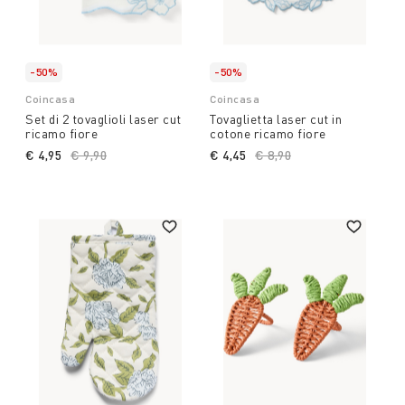
-50%
-50%
Coincasa
Coincasa
Set di 2 tovaglioli laser cut
Tovaglietta laser cut in
ricamo fiore
cotone ricamo fiore
€ 4,95
Price reduced from
€ 9,90
to
€ 4,45
Price reduced from
€ 8,90
to