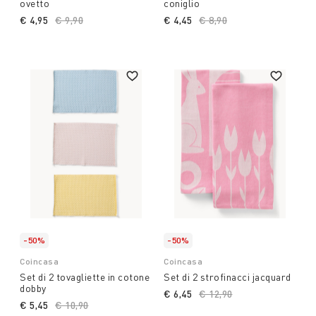
ovetto
coniglio
€ 4,95
Price reduced from
€ 9,90
to
€ 4,45
Price reduced from
€ 8,90
to
-50%
-50%
Coincasa
Coincasa
Set di 2 tovagliette in cotone
Set di 2 strofinacci jacquard
dobby
€ 6,45
Price reduced from
€ 12,90
to
€ 5,45
Price reduced from
€ 10,90
to