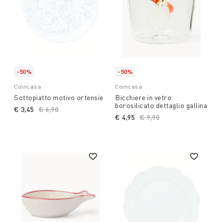
-50%
-50%
Coincasa
Coincasa
Sottopiatto motivo ortensie
Bicchiere in vetro
borosilicato dettaglio gallina
€ 3,45
Price reduced from
€ 6,90
to
€ 4,95
Price reduced from
€ 9,90
to