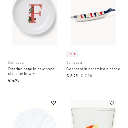
-50%
Coincasa
Coincasa
Piattino pane in new bone
Coppetta in ceramica a pesce
china lettera F
€ 3,95
Price reduced from
€ 7,90
to
€ 4,90