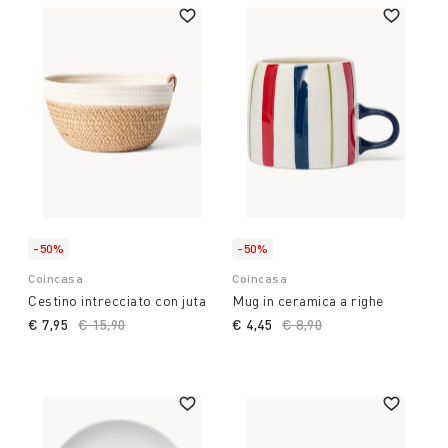
-50%
-50%
Coincasa
Coincasa
Cestino intrecciato con juta
Mug in ceramica a righe
€ 7,95
Price reduced from
€ 15,90
to
€ 4,45
Price reduced from
€ 8,90
to