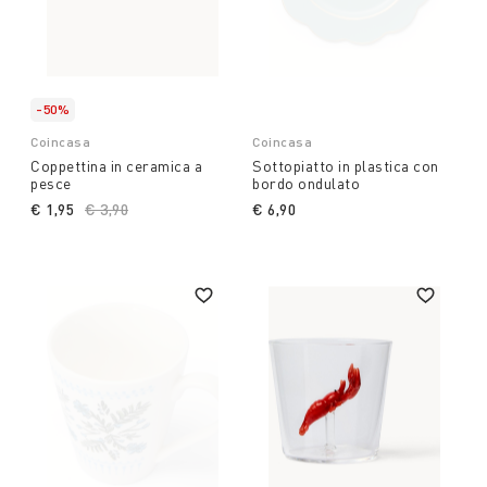
-50%
Coincasa
Coincasa
Coppettina in ceramica a
Sottopiatto in plastica con
pesce
bordo ondulato
€ 1,95
Price reduced from
€ 3,90
to
€ 6,90