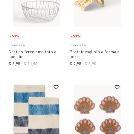
-50%
-50%
Coincasa
Coincasa
Cestino ferro smaltato a
Portatovagliolo a forma di
coniglio
fiore
€ 5,95
Price reduced from
€ 11,90
to
€ 2,95
Price reduced from
€ 5,90
to