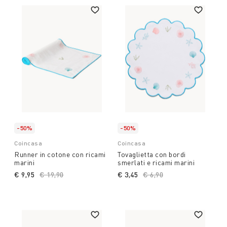
-50%
-50%
Coincasa
Coincasa
Runner in cotone con ricami
Tovaglietta con bordi
marini
smerlati e ricami marini
€ 9,95
Price reduced from
€ 19,90
to
€ 3,45
Price reduced from
€ 6,90
to