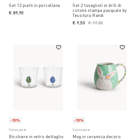
Set 12 piatti in porcellana
Set 2 tovaglioli in drill di
cotone stampa pasquale by
€ 89,90
Tessitura Randi
€ 9,50
Price reduced from
€ 19,00
to
-50%
-50%
Coincasa
Coincasa
Bicchiere in vetro dettaglio
Mug in ceramica decoro