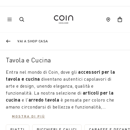
VAI A SHOP CASA
Tavola e Cucina
Entra nel mondo di Coin, dove gli
accessori per la
tavola e cucina
diventano autentici capolavori di
arte e design, unendo eleganza, qualità e
funzionalità. La nostra selezione di
articoli per la
cucina
e l'
arredo tavola
è pensata per coloro che
amano circondarsi di bellezza e funzionalità,
trasformando ogni momento trascorso a casa in
MOSTRA DI PIÙ
un'esperienza unica e speciale.
PIATTI
BICCHIERI E CALICI
CARAFFE E DECAN