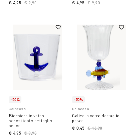
€ 4,95
Price reduced from
€ 9,90
to
€ 4,95
Price reduced from
€ 9,90
to
-50%
-50%
Coincasa
Coincasa
Bicchiere in vetro
Calice in vetro dettaglio
borosilicato dettaglio
pesce
ancora
€ 8,45
Price reduced from
€ 16,90
to
€ 4,95
Price reduced from
€ 9,90
to