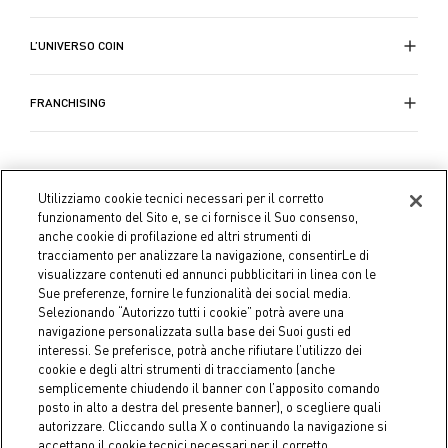
prezioso per celebrare i momenti speciali della vita.
L’UNIVERSO COIN
FRANCHISING
Utilizziamo cookie tecnici necessari per il corretto
funzionamento del Sito e, se ci fornisce il Suo consenso,
anche cookie di profilazione ed altri strumenti di
tracciamento per analizzare la navigazione, consentirLe di
visualizzare contenuti ed annunci pubblicitari in linea con le
Sue preferenze, fornire le funzionalità dei social media.
Selezionando “Autorizzo tutti i cookie” potrà avere una
navigazione personalizzata sulla base dei Suoi gusti ed
interessi. Se preferisce, potrà anche rifiutare l’utilizzo dei
cookie e degli altri strumenti di tracciamento (anche
semplicemente chiudendo il banner con l’apposito comando
Coin S.p.A. C.F./P.IVA 04391480276, capitale sociale 10.123.282,23
posto in alto a destra del presente banner), o scegliere quali
Euro i.v.
autorizzare. Cliccando sulla X o continuando la navigazione si
accettano il cookie tecnici necessari per il corretto