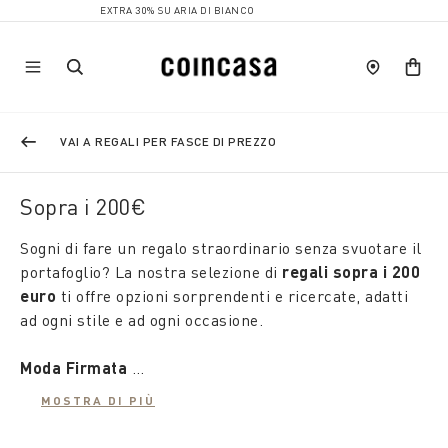
EXTRA 30% SU ARIA DI BIANCO
VAI A REGALI PER FASCE DI PREZZO
Sopra i 200€
Sogni di fare un regalo straordinario senza svuotare il
portafoglio? La nostra selezione di
regali sopra i 200
euro
ti offre opzioni sorprendenti e ricercate, adatti
ad ogni stile e ad ogni occasione.
Moda Firmata
Aggiungere un tocco di stile al guardaroba è facile con
MOSTRA DI PIÙ
la collezione di
regali firmati a meno di 250 euro
.
Dalle felpe indossabili ovunque alle comode giacche,