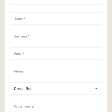
Name*
Surname*
Email*
Phone
label.input.contact-us-country
Order number