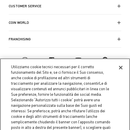
CUSTOMER SERVICE
COIN WORLD
FRANCHISING
Utilizziamo cookie tecnici necessari per il corretto
funzionamento del Sito e, se ci fornisce il Suo consenso,
anche cookie di profilazione ed altri strumenti di
tracciamento per analizzare la navigazione, consentirLe di
visualizzare contenuti ed annunci pubblicitari in linea con le
Sue preferenze, fornire le funzionalità dei social media.
Selezionando “Autorizzo tutti i cookie” potrà avere una
navigazione personalizzata sulla base dei Suoi gusti ed
interessi. Se preferisce, potrà anche rifiutare l’utilizzo dei
Coin S.p.A. Tax code / VAT number 04391480276, share capital
cookie e degli altri strumenti di tracciamento (anche
semplicemente chiudendo il banner con l’apposito comando
€ 10.000.000,00 fully paid up
posto in alto a destra del presente banner), o scegliere quali