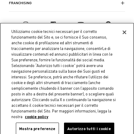
FRANCHISING
Utilizziamo cookie tecnici necessari per il corretto
funzionamento del Sito e, se ci fornisce il Suo consenso,
anche cookie di profilazione ed altri strumenti di
tracciamento per analizzare la navigazione, consentirLe di
visualizzare contenuti ed annunci pubblicitari in linea con le
Sue preferenze, fornire le funzionalità dei social media.
Selezionando “Autorizzo tutti i cookie” potrà avere una
navigazione personalizzata sulla base dei Suoi gusti ed
interessi. Se preferisce, potrà anche rifiutare l’utilizzo dei
Coin S.p.A. Tax code / VAT number 04391480276, share capital
cookie e degli altri strumenti di tracciamento (anche
semplicemente chiudendo il banner con l’apposito comando
€ 10.000.000,00 fully paid up
posto in alto a destra del presente banner), o scegliere quali
autorizzare. Cliccando sulla X o continuando la navigazione si
Company data
Cookie Policy
Privacy Policy
Legal
accettano il cookie tecnici necessari per il corretto
Notice
funzionamento del Sito. Per maggiori informazioni, legga la
nostra
cookie policy
Mostra preferenze
Autorizzo tutti i cookie