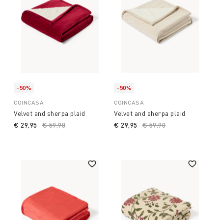
-50%
-50%
COINCASA
COINCASA
Velvet and sherpa plaid
Velvet and sherpa plaid
€ 29,95
Price reduced from
€ 59,90
to
€ 29,95
Price reduced from
€ 59,90
to