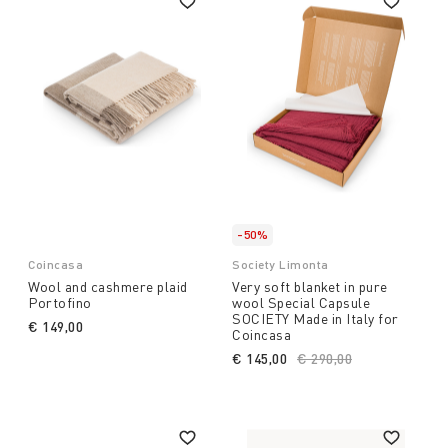
-50%
Coincasa
Society Limonta
Wool and cashmere plaid
Very soft blanket in pure
Portofino
wool Special Capsule
SOCIETY Made in Italy for
€ 149,00
Coincasa
€ 145,00
Price reduced from
€ 290,00
to