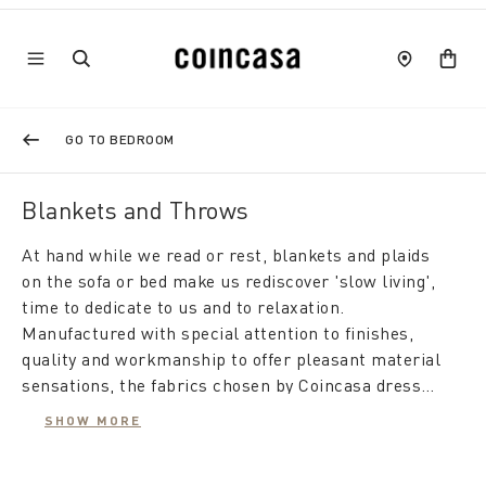
GO TO BEDROOM
Blankets and Throws
At hand while we read or rest, blankets and plaids
on the sofa or bed make us rediscover 'slow living',
time to dedicate to us and to relaxation.
Manufactured with special attention to finishes,
quality and workmanship to offer pleasant material
sensations, the fabrics chosen by Coincasa dress
fantasies of contemporary taste.
The product proposal is very broad, with options for
SHOW MORE
every season. If in winter we look forward to
rediscovering the pleasure of a healthy warmth,