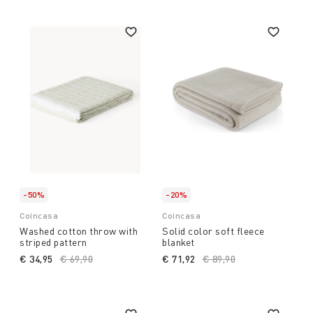
-50%
-20%
Coincasa
Coincasa
Washed cotton throw with
Solid color soft fleece
striped pattern
blanket
€ 34,95
Price reduced from
€ 69,90
to
€ 71,92
Price reduced from
€ 89,90
to