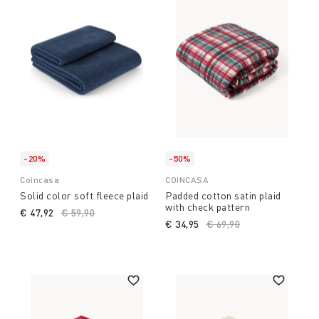
-20%
-50%
Coincasa
COINCASA
Solid color soft fleece plaid
Padded cotton satin plaid
with check pattern
€ 47,92
Price reduced from
€ 59,90
to
€ 34,95
Price reduced from
€ 69,90
to