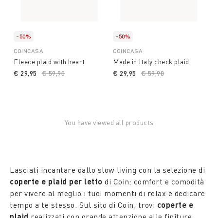
-50%
-50%
COINCASA
COINCASA
Fleece plaid with heart
Made in Italy check plaid
€ 29,95
Price reduced from
€ 59,90
to
€ 29,95
Price reduced from
€ 59,90
to
You have viewed all products
Lasciati incantare dallo slow living con la selezione di
coperte e plaid per letto
di Coin: comfort e comodità
per vivere al meglio i tuoi momenti di relax e dedicare
tempo a te stesso. Sul sito di Coin, trovi
coperte e
plaid
realizzati con grande attenzione alle finiture,