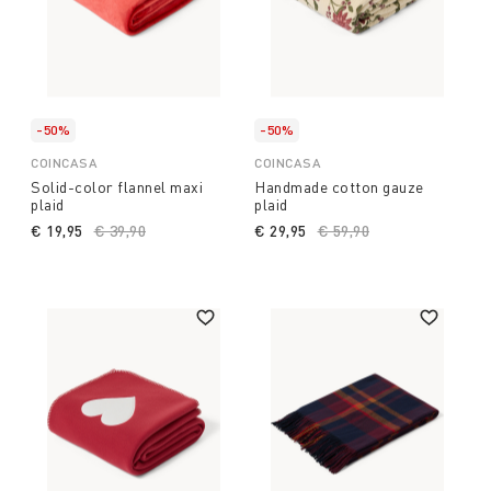
-50%
-50%
COINCASA
COINCASA
Solid-color flannel maxi
Handmade cotton gauze
plaid
plaid
€ 19,95
Price reduced from
€ 39,90
to
€ 29,95
Price reduced from
€ 59,90
to