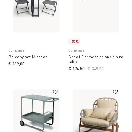
-50%
Coincasa
Coincasa
Balcony set Mirador
Set of 2 armchairs and dining
table
€ 199,00
€ 174,50
Price reduced from
€ 349,00
to