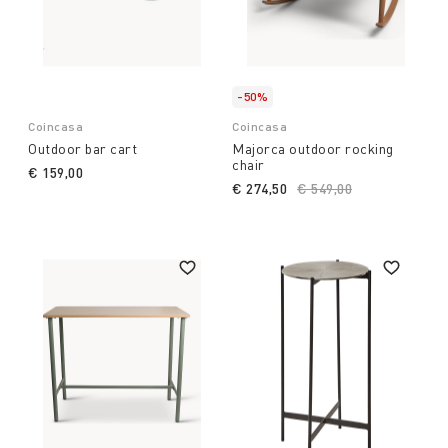
-50%
Coincasa
Coincasa
Outdoor bar cart
Majorca outdoor rocking
chair
€ 159,00
€ 274,50
Price reduced from
€ 549,00
to