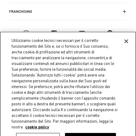
FRANCHISING
Utilizziamo cookie tecnici necessari per il corretto
funzionamento del Sito e, se ci fornisce il Suo consenso,
anche cookie di profilazione ed altri strumenti di
tracciamento per analizzare la navigazione, consentirLe di
visualizzare contenuti ed annunci pubblicitari in linea con le
Sue preferenze, fornire le funzionalità dei social media.
Selezionando “Autorizzo tutti i cookie” potrà avere una
navigazione personalizzata sulla base dei Suoi gusti ed
interessi. Se preferisce, potrà anche rifiutare l’utilizzo dei
Coin S.p.A. Tax code / VAT number 04391480276, share capital
cookie e degli altri strumenti di tracciamento (anche
semplicemente chiudendo il banner con l’apposito comando
€ 10.000.000,00 fully paid up
posto in alto a destra del presente banner), o scegliere quali
autorizzare. Cliccando sulla X o continuando la navigazione si
Company data
Cookie Policy
Privacy Policy
Legal
accettano il cookie tecnici necessari per il corretto
Notice
funzionamento del Sito. Per maggiori informazioni, legga la
nostra
cookie policy