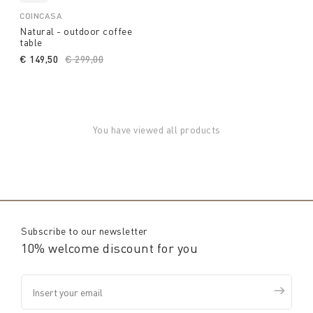
COINCASA
Natural - outdoor coffee
table
€ 149,50
Price reduced from
€ 299,00
to
You have viewed all products
Subscribe to our newsletter
10% welcome discount for you