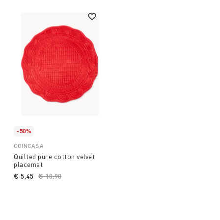
-50%
COINCASA
Quilted pure cotton velvet
placemat
€ 5,45
Price reduced from
€ 10,90
to