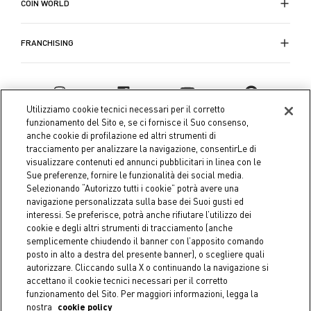
COIN WORLD
FRANCHISING
Utilizziamo cookie tecnici necessari per il corretto
funzionamento del Sito e, se ci fornisce il Suo consenso,
anche cookie di profilazione ed altri strumenti di
tracciamento per analizzare la navigazione, consentirLe di
visualizzare contenuti ed annunci pubblicitari in linea con le
Sue preferenze, fornire le funzionalità dei social media.
Selezionando “Autorizzo tutti i cookie” potrà avere una
navigazione personalizzata sulla base dei Suoi gusti ed
interessi. Se preferisce, potrà anche rifiutare l’utilizzo dei
Coin S.p.A. Tax code / VAT number 04391480276, share capital
cookie e degli altri strumenti di tracciamento (anche
semplicemente chiudendo il banner con l’apposito comando
€ 10.000.000,00 fully paid up
posto in alto a destra del presente banner), o scegliere quali
autorizzare. Cliccando sulla X o continuando la navigazione si
Company data
Cookie Policy
Privacy Policy
Legal
accettano il cookie tecnici necessari per il corretto
Notice
funzionamento del Sito. Per maggiori informazioni, legga la
nostra
cookie policy