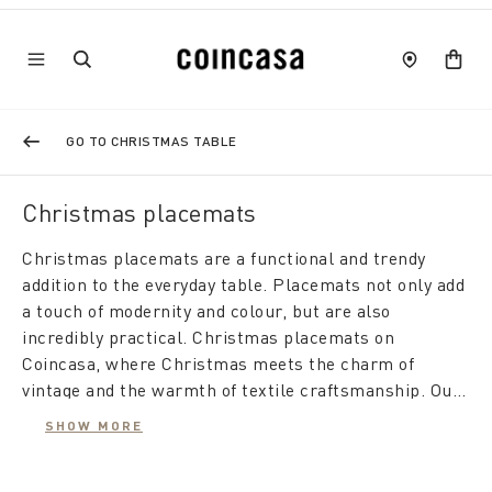
GO TO CHRISTMAS TABLE
Christmas placemats
Christmas placemats are a functional and trendy
addition to the everyday table. Placemats not only add
a touch of modernity and colour, but are also
incredibly practical. Christmas placemats on
Coincasa, where Christmas meets the charm of
vintage and the warmth of textile craftsmanship. Our
selection of placemats are designed to add a special
The yarn-dyed cotton fabric placemats are available in
SHOW MORE
touch to your table during the holiday season.
various shapes, including heart-shaped, round or
classic rectangular. These designs with a traditional