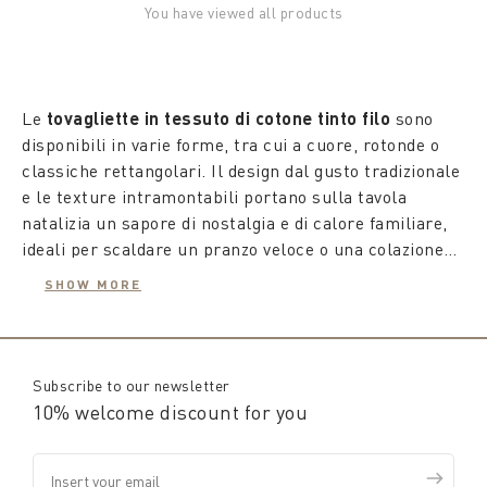
You have viewed all products
Le
tovagliette in tessuto di cotone tinto filo
sono
disponibili in varie forme, tra cui a cuore, rotonde o
classiche rettangolari. Il design dal gusto tradizionale
e le texture intramontabili portano sulla tavola
natalizia un sapore di nostalgia e di calore familiare,
ideali per scaldare un pranzo veloce o una colazione
lenta.
SHOW MORE
Il Fascino del Vintage: la collezione Coincasa cattura
il cuore degli amanti del vintage.
Le
tovagliette a scacchi o a strisce
in cotone tinto
Subscribe to our newsletter
filo, riportano in auge lo spirito delle festività, in un
10% welcome discount for you
clima accogliente e familiare.
Le
tovagliette Gobelin
sono un vero e proprio