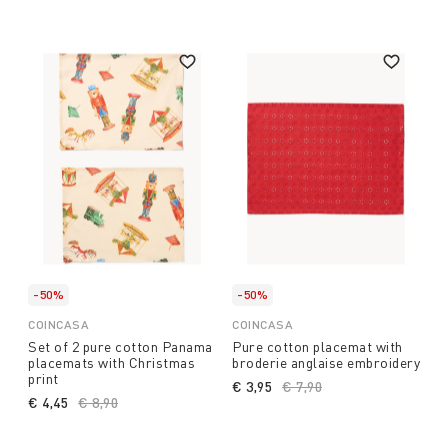
For an original touch, use the placemats as
placemats and as decorations for the Christmas
table.
-50%
-50%
COINCASA
COINCASA
Set of 2 pure cotton Panama
Pure cotton placemat with
placemats with Christmas
broderie anglaise embroidery
print
€ 3,95
Price reduced from
€ 7,90
to
€ 4,45
Price reduced from
€ 8,90
to