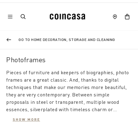
GO TO HOME DECORATION, STORAGE AND CLEANING
Photoframes
Pieces of furniture and keepers of biographies, photo
frames are a great classic. And, thanks to digital
techniques that make our memories more beautiful,
they are very contemporary. Between simple
proposals in steel or transparent, multiple wood
essences, silverplated with timeless charm or
handmade in natural materials, the Coincasa
Walls filled with motivational photos and phrases,
SHOW MORE
selection is wide, designed for different tastes and
condensations of positive energy, are very successful
styles of living.
and require careful planning. With frames you can