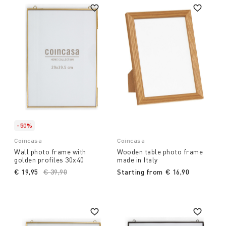
-50%
Coincasa
Coincasa
Wall photo frame with
Wooden table photo frame
golden profiles 30x40
made in Italy
€ 19,95
Price reduced from
€ 39,90
to
Starting from
€ 16,90