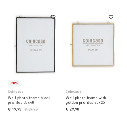
-50%
Coincasa
Coincasa
Wall photo frame black
Wall photo frame with
profiles 30x40
golden profiles 25x25
€ 19,95
Price reduced from
€ 39,90
to
€ 29,90