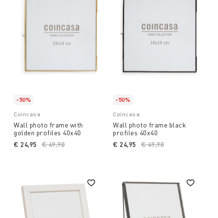
-50%
-50%
Coincasa
Coincasa
Wall photo frame with
Wall photo frame black
golden profiles 40x40
profiles 40x40
€ 24,95
Price reduced from
€ 49,90
to
€ 24,95
Price reduced from
€ 49,90
to