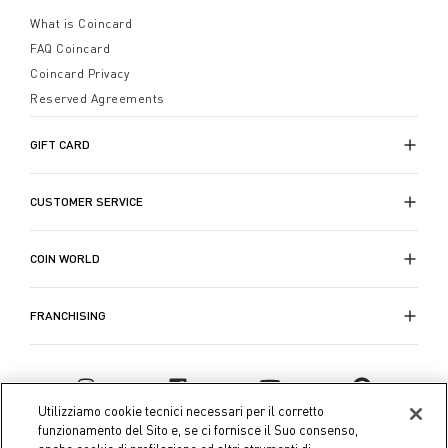
che meglio rispecchia il tuo stile e regala ai tuoi spazi
What is Coincard
un tocco di design che racconta la tua storia.
FAQ Coincard
Coincard Privacy
Reserved Agreements
GIFT CARD
CUSTOMER SERVICE
COIN WORLD
FRANCHISING
Utilizziamo cookie tecnici necessari per il corretto
funzionamento del Sito e, se ci fornisce il Suo consenso,