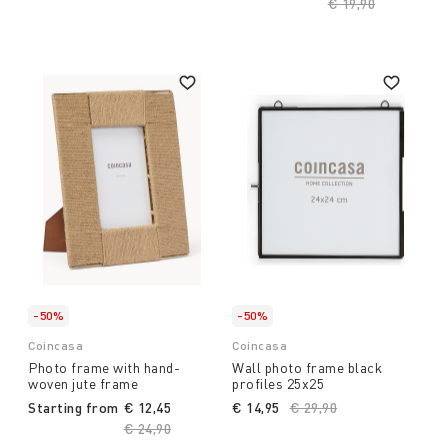
Price reduced fro
€ 19,90
to
-50%
-50%
Coincasa
Coincasa
Photo frame with hand-
Wall photo frame black
woven jute frame
profiles 25x25
Starting from
€ 12,45
€ 14,95
Price reduced from
€ 29,90
to
Price reduced from
€ 24,90
to