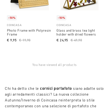
-50%
-50%
COINCASA
COINCASA
Photo Frame with Polyresin
Glass and brass tea light
Frame
holder with dried flowers
€ 9,95
Price reduced from
€ 19,90
to
€ 24,95
Price reduced from
€ 49,90
to
You have viewed all products
Chi ha detto che le
cornici portafoto
siano adatte solo
agli arredamenti classici? La nuova collezione
Autunno/Inverno di Coincasa reinterpreta lo stile
contemporaneo con una selezione di portafoto che