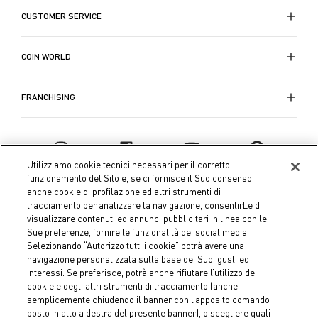
CUSTOMER SERVICE
COIN WORLD
FRANCHISING
Utilizziamo cookie tecnici necessari per il corretto
funzionamento del Sito e, se ci fornisce il Suo consenso,
anche cookie di profilazione ed altri strumenti di
tracciamento per analizzare la navigazione, consentirLe di
visualizzare contenuti ed annunci pubblicitari in linea con le
Sue preferenze, fornire le funzionalità dei social media.
Selezionando “Autorizzo tutti i cookie” potrà avere una
navigazione personalizzata sulla base dei Suoi gusti ed
interessi. Se preferisce, potrà anche rifiutare l’utilizzo dei
Coin S.p.A. Tax code / VAT number 04391480276, share capital
cookie e degli altri strumenti di tracciamento (anche
semplicemente chiudendo il banner con l’apposito comando
€ 10.000.000,00 fully paid up
posto in alto a destra del presente banner), o scegliere quali