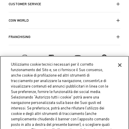
CUSTOMER SERVICE
COIN WORLD
FRANCHISING
Utilizziamo cookie tecnici necessari per il corretto
funzionamento del Sito e, se ci fornisce il Suo consenso,
anche cookie di profilazione ed altri strumenti di
tracciamento per analizzare la navigazione, consentirLe di
visualizzare contenuti ed annunci pubblicitari in linea con le
Sue preferenze, fornire le funzionalità dei social media.
Selezionando “Autorizzo tutti i cookie” potrà avere una
navigazione personalizzata sulla base dei Suoi gusti ed
interessi. Se preferisce, potrà anche rifiutare l’utilizzo dei
Coin S.p.A. Tax code / VAT number 04391480276, share capital
cookie e degli altri strumenti di tracciamento (anche
semplicemente chiudendo il banner con l’apposito comando
€ 10.000.000,00 fully paid up
posto in alto a destra del presente banner), o scegliere quali