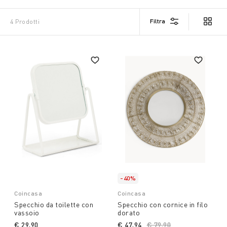
Filtra
4 Prodotti
-40%
Coincasa
Coincasa
Specchio da toilette con
Specchio con cornice in filo
vassoio
dorato
€ 29,90
€ 47,94
Price reduced from
€ 79,90
to