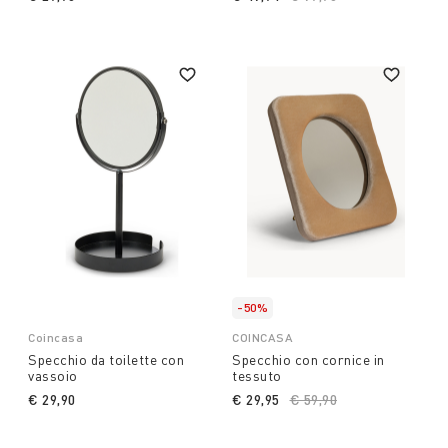
-50%
Coincasa
COINCASA
Specchio da toilette con
Specchio con cornice in
vassoio
tessuto
€ 29,90
€ 29,95
Price reduced from
€ 59,90
to