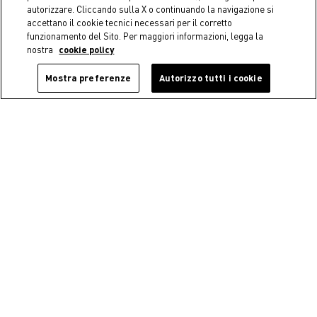
autorizzare. Cliccando sulla X o continuando la navigazione si
Coincasa
Coincasa
accettano il cookie tecnici necessari per il corretto
Asciugamano sangallo
Guanto struccante
funzionamento del Sito. Per maggiori informazioni, legga la
Portofino
riutilizzabile
nostra
cookie policy
Starting from
€ 4,90
€ 9,90
Mostra preferenze
Autorizzo tutti i cookie
Coincasa
Coincasa