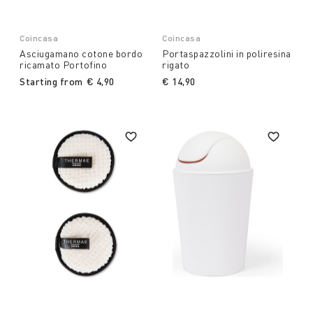
Coincasa
Coincasa
Asciugamano cotone bordo
Portaspazzolini in poliresina
ricamato Portofino
rigato
Starting from
€ 4,90
€ 14,90