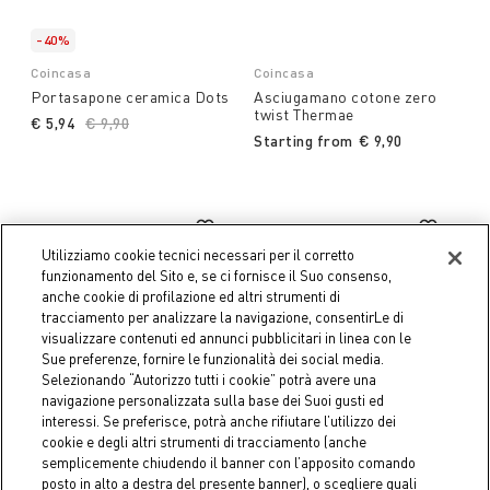
-40%
Coincasa
Coincasa
Portasapone ceramica Dots
Asciugamano cotone zero
twist Thermae
€ 5,94
Price reduced from
€ 9,90
to
Starting from
€ 9,90
Utilizziamo cookie tecnici necessari per il corretto
funzionamento del Sito e, se ci fornisce il Suo consenso,
anche cookie di profilazione ed altri strumenti di
tracciamento per analizzare la navigazione, consentirLe di
visualizzare contenuti ed annunci pubblicitari in linea con le
Sue preferenze, fornire le funzionalità dei social media.
Selezionando “Autorizzo tutti i cookie” potrà avere una
navigazione personalizzata sulla base dei Suoi gusti ed
interessi. Se preferisce, potrà anche rifiutare l’utilizzo dei
cookie e degli altri strumenti di tracciamento (anche
semplicemente chiudendo il banner con l’apposito comando
posto in alto a destra del presente banner), o scegliere quali