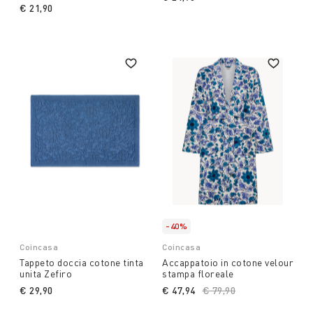
€ 21,90
-40%
Coincasa
Coincasa
Tappeto doccia cotone tinta
Accappatoio in cotone velour
unita Zefiro
stampa floreale
€ 29,90
€ 47,94
Price reduced from
€ 79,90
to