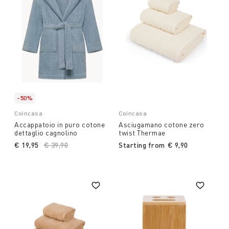
-50%
Coincasa
Coincasa
Accappatoio in puro cotone
Asciugamano cotone zero
dettaglio cagnolino
twist Thermae
€ 19,95
Price reduced from
€ 39,90
to
Starting from
€ 9,90