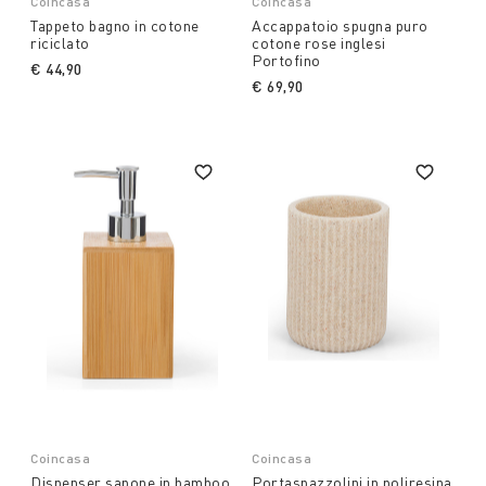
Coincasa
Coincasa
Tappeto bagno in cotone
Accappatoio spugna puro
riciclato
cotone rose inglesi
Portofino
€ 44,90
€ 69,90
Coincasa
Coincasa
Dispenser sapone in bamboo
Portaspazzolini in poliresina