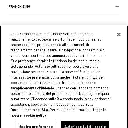
FRANCHISING
Utilizziamo cookie tecnici necessari per il corretto
funzionamento del Sito e, se ci fornisce il Suo consenso,
anche cookie di profilazione ed altri strumenti di
tracciamento per analizzare la navigazione, consentirLe di
visualizzare contenuti ed annunci pubblicitari in linea con le
Sue preferenze, fornire le funzionalità dei social media.
Selezionando “Autorizzo tutti i cookie” potrà avere una
navigazione personalizzata sulla base dei Suoi gusti ed
interessi. Se preferisce, potrà anche rifiutare l’utilizzo dei
cookie e degli altri strumenti di tracciamento (anche
semplicemente chiudendo il banner con l’apposito comando
Coin S.p.A. C.F./P.IVA 04391480276, capitale sociale 10.123.282,23
posto in alto a destra del presente banner), o scegliere quali
Euro i.v.
autorizzare. Cliccando sulla X o continuando la navigazione si
accettano il cookie tecnici necessari per il corretto
funzionamento del Sito. Per maggiori informazioni, legga la
Dati aziendali
Cookie Policy
Informativa Privacy
Note
nostra
cookie policy
legali
Mostra preferenze
Autorizzo tutti i cookie