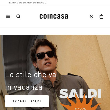
A 30% SU ARIA DI BIANCO
Lo stile che va
in vacanza
SCOPRI I SALDI