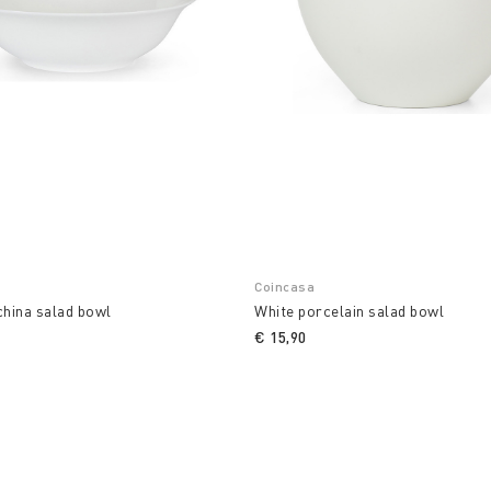
Coincasa
china salad bowl
White porcelain salad bowl
€ 15,90