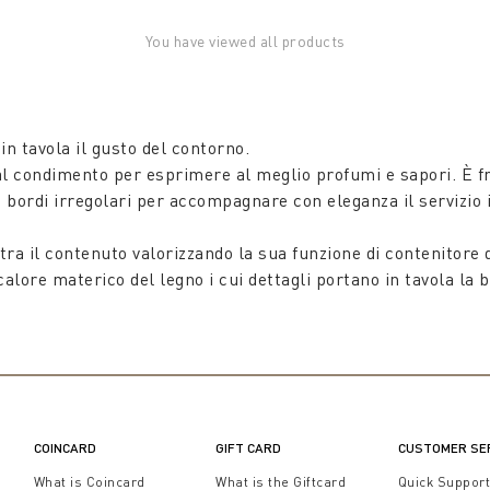
You have viewed all products
n tavola il gusto del contorno.
l condimento per esprimere al meglio profumi e sapori. È fra 
i bordi irregolari per accompagnare con eleganza il servizio 
ra il contenuto valorizzando la sua funzione di contenitore di
ore materico del legno i cui dettagli portano in tavola la be
alità a cui difficilmente gli amanti della cucina e della ca
alità, mentre il total white è da sempre un classico.
sate per i grandi convivi e le tavole autunnali: oggetto di de
COINCARD
GIFT CARD
CUSTOMER SE
me centrotavola. Un
Insalatiera in ceramica bianca
esprime c
What is Coincard
What is the Giftcard
Quick Suppor
l'utilizzo di smalti speciali, che ricordano le cromie floreali