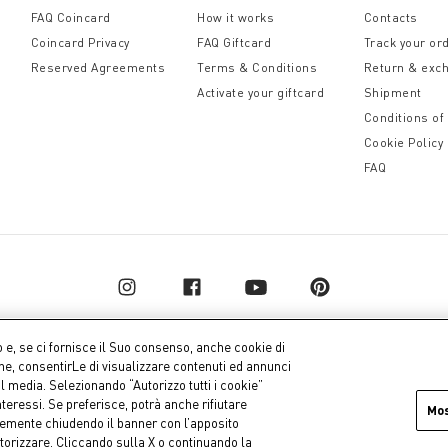
FAQ Coincard
How it works
Contacts
Coincard Privacy
FAQ Giftcard
Track your or
Reserved Agreements
Terms & Conditions
Return & exc
Activate your giftcard
Shipment
Conditions of
Cookie Policy
FAQ
o e, se ci fornisce il Suo consenso, anche cookie di
one, consentirLe di visualizzare contenuti ed annunci
al media. Selezionando “Autorizzo tutti i cookie”
pital € 10.000.000,00 fully paid up
Company dat
teressi. Se preferisce, potrà anche rifiutare
Mo
icemente chiudendo il banner con l’apposito
torizzare. Cliccando sulla X o continuando la