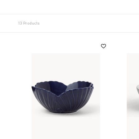
Style also characterises the
large salad bowls
desi
impress with their expressiveness and can also be 
taste and style to the table, while the robust stone
13 Products
guests with their refined design.