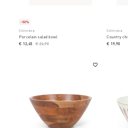
-50%
Coincasa
Coincasa
Porcelain salad bowl
Country chi
€ 12,45
Price reduced from
€ 24,90
to
€ 19,90