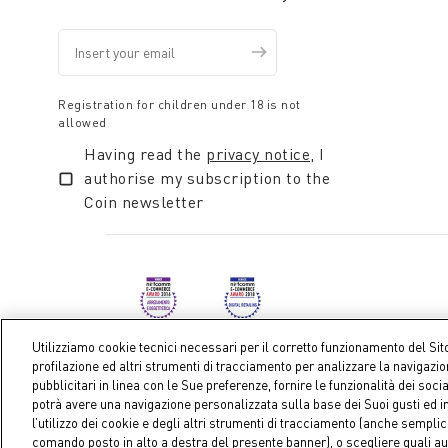
raffinato.
Registration for children under 18 is not
allowed
Having read the
privacy notice
, I
authorise my subscription to the
Coin newsletter
Utilizziamo cookie tecnici necessari per il corretto funzionamento del Sit
profilazione ed altri strumenti di tracciamento per analizzare la navigazi
pubblicitari in linea con le Sue preferenze, fornire le funzionalità dei soci
Coin S.p.A. Tax code / VAT number 04391480276, share ca
potrà avere una navigazione personalizzata sulla base dei Suoi gusti ed in
l’utilizzo dei cookie e degli altri strumenti di tracciamento (anche sempl
comando posto in alto a destra del presente banner), o scegliere quali au