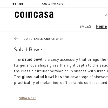
BG - EN
Customer care
SALES
Home
GO TO TABLE AND KITCHEN
Salad Bowls
The
salad bowl
is a cosy accessory that brings the t
Its generous shape gives the right depth to the sauc
the classic circular version or in shapes with irreg
The
glass salad bowl has the
advantage of showcas
practicality of melamine, soft ceramic surfaces and
A
colourful ceramic salad bowl
expresses personal
SHOW MORE
trends and seasonality, while total white has always