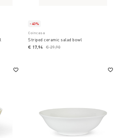
-40%
Coincasa
l
Striped ceramic salad bowl
€ 17,94
Price reduced from
€ 29,90
to