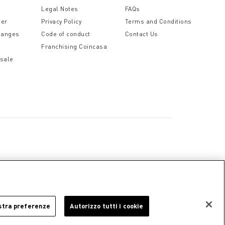
Legal Notes
FAQs
der
Privacy Policy
Terms and Conditions
hanges
Code of conduct
Contact Us
Franchising Coincasa
 sale
a
Cookie Policy
Privacy Policy
Legal Notice
stra preferenze
Autorizzo tutti i cookie