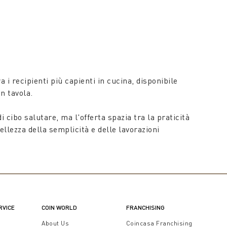
i recipienti più capienti in cucina, disponibile
in tavola.
 cibo salutare, ma l'offerta spazia tra la praticità
llezza della semplicità e delle lavorazioni
sa sapranno rinunciare, rispondendo alla monotonia
sign tra estetica e funzionalità, stupiscono per la
RVICE
COIN WORLD
FRANCHISING
on semplicità tutta la cura e l'amore del portare
t
About Us
Coincasa Franchising
, sapranno stupire gli ospiti con il loro design