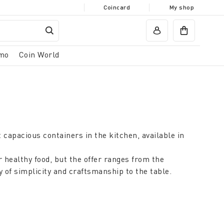
Coincard
My shop
mo
Coin World
 capacious containers in the kitchen, available in
 healthy food, but the offer ranges from the
 of simplicity and craftsmanship to the table.
 up, responding to monotony with patterns that meet