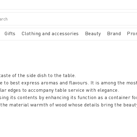
Gifts
Clothing and accessories
Beauty
Brand
Pro
aste of the side dish to the table.
e to best express aromas and flavours. It is among the most
ular edges to accompany table service with elegance.
ing its contents by enhancing its function as a container for
 the material warmth of wood whose details bring the beauty
ity that kitchen and homeware lovers will find hard to give
 been a classic.