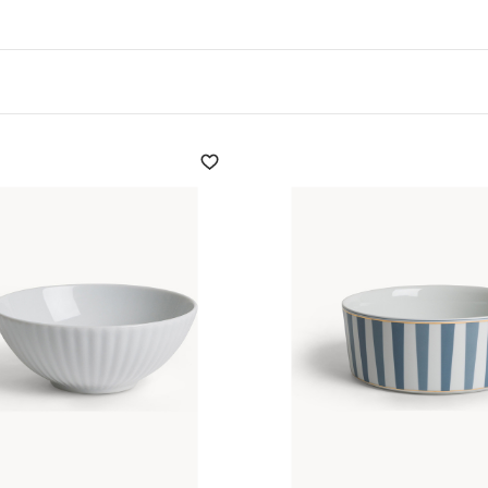
gned for large gatherings and summer tables: a design objec
used as a centrepiece. A white
ceramic salad bowl
expresse
ware ceramic and the use of special glazes, reminiscent of t