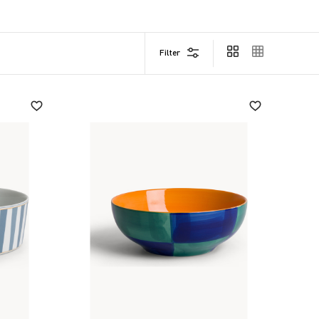
t between aesthetics and functionality, they
s with simplicity all the care and love of bringing
he typical colours of Japanese bowls, will amaze
Filter