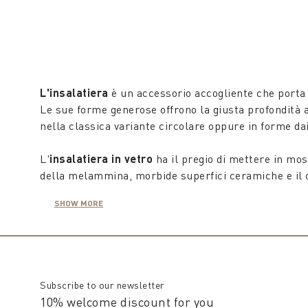
L'insalatiera
è un accessorio accogliente che porta i
Le sue forme generose offrono la giusta profondità a
nella classica variante circolare oppure in forme da
L'
insalatiera in vetro
ha il pregio di mettere in most
della melammina, morbide superfici ceramiche e il cal
artigianali.
SHOW MORE
Un
Insalatiera in ceramica
colorata esprime person
con fantasie che incontrano le tendenze e la stagion
Lo stile caratterizza anche le
insalatiere grandi
pen
Subscribe to our newsletter
loro espressività e possono essere usate anche co
10% welcome discount for you
in tavola gusto e stile, mentre la robusta ceramica e 