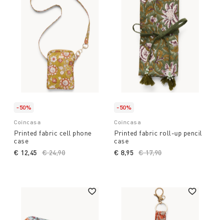
-50%
-50%
Coincasa
Coincasa
Printed fabric cell phone
Printed fabric roll-up pencil
case
case
€ 12,45
Price reduced from
€ 24,90
to
€ 8,95
Price reduced from
€ 17,90
to