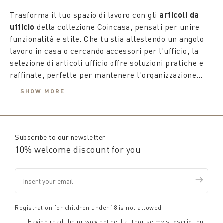
Trasforma il tuo spazio di lavoro con gli
articoli da
ufficio
della collezione Coincasa, pensati per unire
funzionalità e stile. Che tu stia allestendo un angolo
lavoro in casa o cercando accessori per l'ufficio, la
selezione di articoli ufficio offre soluzioni pratiche e
raffinate, perfette per mantenere l'organizzazione
senza rinunciare all’eleganza.
Dai
soprammobili da ufficio
ai porta documenti e
SHOW MORE
organizer da scrivania, ogni elemento è progettato per
rendere il tuo ambiente di lavoro ordinato e piacevole.
Coincasa ti propone un'ampia gamma di accessori che
completano
tutto l'ufficio
con design curato e
Subscribe to our newsletter
materiali di qualità, donando un tocco personale
10% welcome discount for you
anche agli spazi più funzionali come raccoglitori e
Scegli tra i nostri articoli per arricchire il tuo ufficio
scatole.
con dettagli che ispirano produttività e stile, creando
un ambiente di lavoro accogliente e ben organizzato.
Registration for children under 18 is not allowed
Having read the
privacy notice
, I authorise my subscription