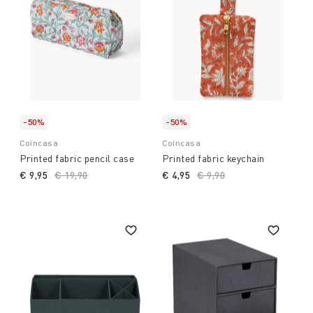
-50%
-50%
Coincasa
Coincasa
Printed fabric pencil case
Printed fabric keychain
€ 9,95
Price reduced from
€ 19,90
to
€ 4,95
Price reduced from
€ 9,90
to