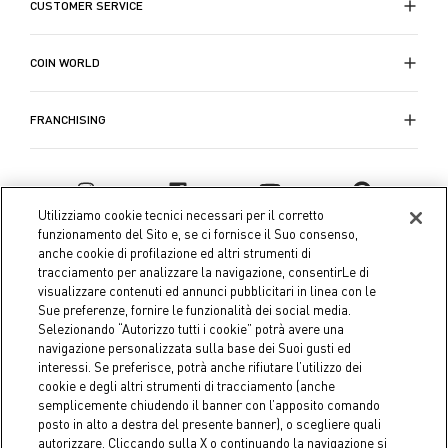
CUSTOMER SERVICE
COIN WORLD
FRANCHISING
Utilizziamo cookie tecnici necessari per il corretto
funzionamento del Sito e, se ci fornisce il Suo consenso,
anche cookie di profilazione ed altri strumenti di
tracciamento per analizzare la navigazione, consentirLe di
visualizzare contenuti ed annunci pubblicitari in linea con le
Sue preferenze, fornire le funzionalità dei social media.
Selezionando “Autorizzo tutti i cookie” potrà avere una
navigazione personalizzata sulla base dei Suoi gusti ed
interessi. Se preferisce, potrà anche rifiutare l’utilizzo dei
Coin S.p.A. Tax code / VAT number 04391480276, share capital
cookie e degli altri strumenti di tracciamento (anche
semplicemente chiudendo il banner con l’apposito comando
€ 10.000.000,00 fully paid up
posto in alto a destra del presente banner), o scegliere quali
autorizzare. Cliccando sulla X o continuando la navigazione si
Company data
Cookie Policy
Privacy Policy
Legal