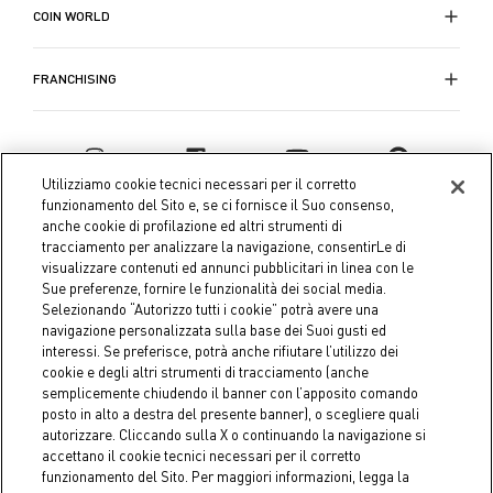
COIN WORLD
FRANCHISING
Utilizziamo cookie tecnici necessari per il corretto
funzionamento del Sito e, se ci fornisce il Suo consenso,
anche cookie di profilazione ed altri strumenti di
tracciamento per analizzare la navigazione, consentirLe di
visualizzare contenuti ed annunci pubblicitari in linea con le
Sue preferenze, fornire le funzionalità dei social media.
Selezionando “Autorizzo tutti i cookie” potrà avere una
navigazione personalizzata sulla base dei Suoi gusti ed
interessi. Se preferisce, potrà anche rifiutare l’utilizzo dei
Coin S.p.A. Tax code / VAT number 04391480276, share capital
cookie e degli altri strumenti di tracciamento (anche
semplicemente chiudendo il banner con l’apposito comando
€ 10.000.000,00 fully paid up
posto in alto a destra del presente banner), o scegliere quali
autorizzare. Cliccando sulla X o continuando la navigazione si
Company data
Cookie Policy
Privacy Policy
Legal
accettano il cookie tecnici necessari per il corretto
Notice
funzionamento del Sito. Per maggiori informazioni, legga la