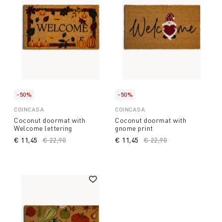
-50%
-50%
COINCASA
COINCASA
Coconut doormat with
Coconut doormat with
Welcome lettering
gnome print
€ 11,45
Price reduced from
€ 22,90
to
€ 11,45
Price reduced from
€ 22,90
to