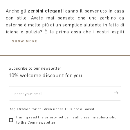
Anche gli
zerbini eleganti
danno il benvenuto in casa
con stile. Avete mai pensato che uno zerbino da
esterno è molto più di un semplice aiutante in fatto di
igiene e pulizia? È la prima cosa che i nostri ospiti
vedono al loro arrivo, ma anche il primo oggetto che
SHOW MORE
incontriamo noi quando ci lasciamo alle spalle una
giornata faticosa e vogliamo sentirci “bentornati”.
Ecco perché Coincasa presta attenzione alle semplici
Uno
zerbino di design
racconta di noi, lasciando
cose di tutti i giorni con una collezione dedicata.
trasparire da subito stile e gusti. Lo
zerbino in cocco
Subscribe to our newsletter
ad esempio esprime una personalità aperta, con lo
10% welcome discount for you
sguardo volto a terre e culture lontane da cui trarre
ispirazione per l'arredo di casa.
Anche gli
zerbini particolari
, unici e divertenti, sono
attenti alla sicurezza di chi sta per entrare: tutti i
Registration for children under 18 is not allowed
modelli sono realizzati con retro antiscivolo, per
Having read the
privacy notice
, I authorise my subscription
accogliere con gentilezza
to the Coin newsletter