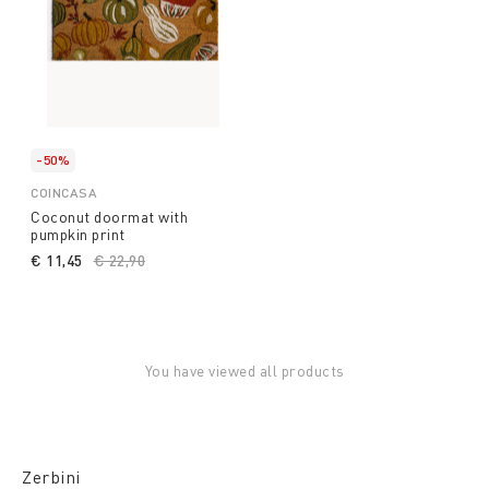
-50%
COINCASA
Coconut doormat with
pumpkin print
€ 11,45
Price reduced from
€ 22,90
to
You have viewed all products
Zerbini