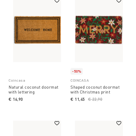
-50%
Coincasa
COINCASA
Natural coconut doormat
Shaped coconut doormat
with lettering
with Christmas print
€ 16,90
€ 11,45
Price reduced from
€ 22,90
to