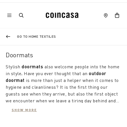
GO TO HOME TEXTILES
Doormats
Stylish
doormats
also welcome people into the home
in style
.
Have you ever thought that an
outdoor
doormat
is more than just a helper when it comes to
hygiene and cleanliness? It is the first thing our
guests see when they arrive, but also the first object
we encounter when we leave a tiring day behind and
want to feel 'welcome back'. That is why Coincasa
A
designer doormat
tells a story about us,
SHOW MORE
pays attention to the simple everyday things with a
immediately revealing style and taste. A
coconut
dedicated collection.
doormat,
for
example, expresses an open personality,