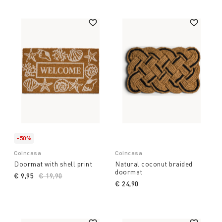
-50%
Coincasa
Coincasa
Doormat with shell print
Natural coconut braided
doormat
€ 9,95
Price reduced from
€ 19,90
to
€ 24,90