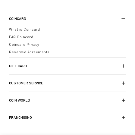
Zerbini bellissimi
, rallegrati da stampe, raccontano
da subito il calore di casa, mentre
zerbini simpatici
COINCARD
ricevono con un pizzico di ironia e parlano sempre la
lingua dell’ospitalità, ad ogni stagione.
What is Coincard
FAQ Coincard
Coincard Privacy
Reserved Agreements
GIFT CARD
CUSTOMER SERVICE
COIN WORLD
FRANCHISING