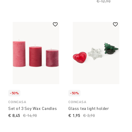
Price reduced fro
€ 12,90
to
-50%
-50%
COINCASA
COINCASA
Set of 3 Soy Wax Candles
Glass tea light holder
€ 8,45
Price reduced from
€ 16,90
to
€ 1,95
Price reduced from
€ 3,90
to