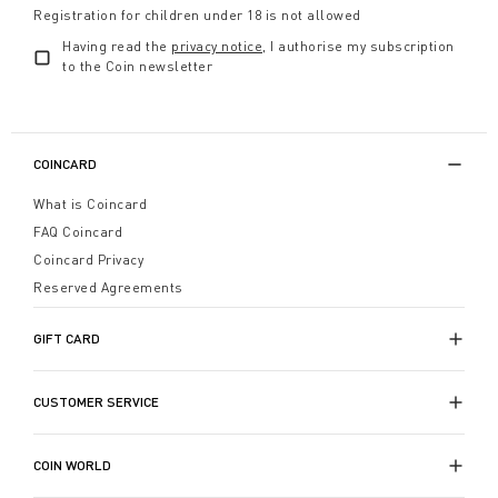
Registration for children under 18 is not allowed
La
luce morbida e avvolgente delle candel
e
Having read the
privacy notice
, I authorise my subscription
arricchisce i tuoi angoli di lettura e valorizza ogni
to the Coin newsletter
spazio, rendendolo più intimo e invitante. Per chi
cerca un regalo davvero originale ed impatto, le
nostre sculture in cera a forma di panettone e
COINCARD
pandoro, fatte a mano in Italia, sono un'opzione
irresistibile, vere delizie per gli occhi! Le candele
What is Coincard
decorative natalizie sono disponibili in una gamma di
FAQ Coincard
forme che va dalle classiche candele a stelo, fino a
Coincard Privacy
elegantemente stilizzati elfi, a piccoli moccoli
Reserved Agreements
versatili o grandi sfere.
Tutte sono meticolosamente lavorate a mano in Italia,
GIFT CARD
risultato di una tradizione che unisce passione per il
design e costante ricerca creativa nei dettagli e nei
CUSTOMER SERVICE
colori della cera.
Scopri le candele di Natale di Coin
,
perfette per aggiungere ragione e calore in ogni
angolo della casa durante l'autunno e l'inverno.
COIN WORLD