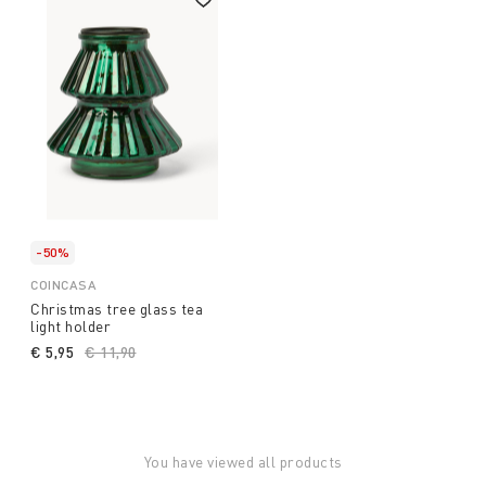
-50%
COINCASA
Christmas tree glass tea
light holder
€ 5,95
Price reduced from
€ 11,90
to
You have viewed all products