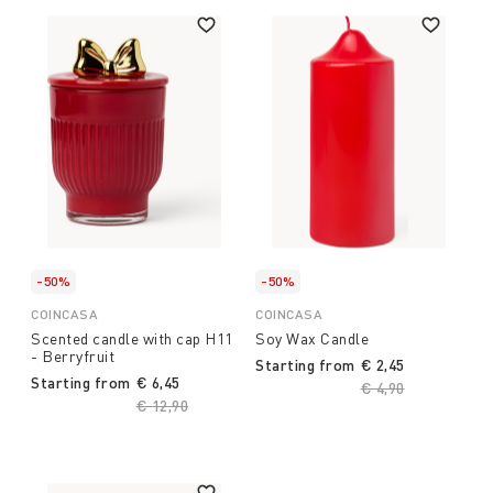
-50%
-50%
COINCASA
COINCASA
Scented candle with cap H11
Soy Wax Candle
- Berryfruit
Starting from
€ 2,45
Starting from
€ 6,45
Price reduced fro
€ 4,90
to
Price reduced from
€ 12,90
to