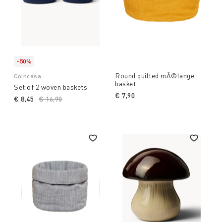
-50%
Round quilted mÃ©lange
Coincasa
basket
Set of 2 woven baskets
€ 7,90
€ 8,45
Price reduced from
€ 16,90
to