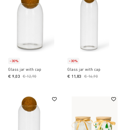
-30%
-30%
Glass jar with cap
Glass jar with cap
€ 9,03
Price reduced from
€ 12,90
to
€ 11,83
Price reduced from
€ 16,90
to