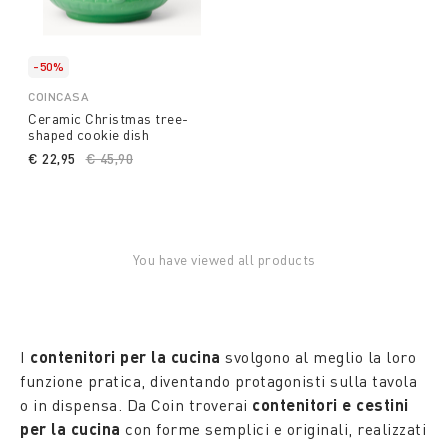
-50%
COINCASA
Ceramic Christmas tree-
shaped cookie dish
€ 22,95
Price reduced from
€ 45,90
to
You have viewed all products
I
contenitori per la cucina
svolgono al meglio la loro
funzione pratica, diventando protagonisti sulla tavola
o in dispensa. Da Coin troverai
contenitori e cestini
per la cucina
con forme semplici e originali, realizzati