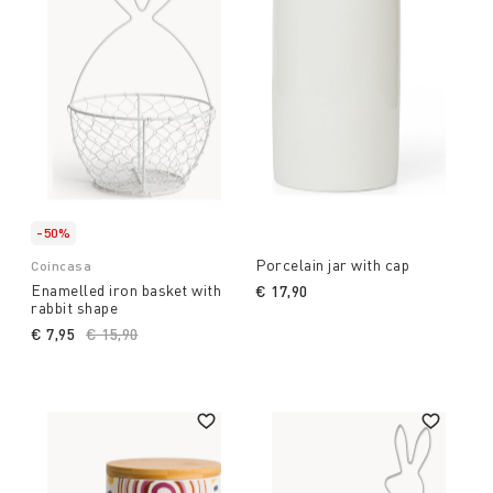
-50%
Porcelain jar with cap
Coincasa
Enamelled iron basket with
€ 17,90
rabbit shape
€ 7,95
Price reduced from
€ 15,90
to