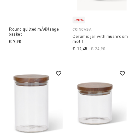
-50%
Round quilted mÃ©lange
COINCASA
basket
Ceramic jar with mushroom
motif
€ 7,90
€ 12,45
Price reduced from
€ 24,90
to