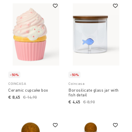
-50%
-50%
COINCASA
Coincasa
Ceramic cupcake box
Borosilicate glass jar with
fish detail
€ 8,45
Price reduced from
€ 16,90
to
€ 4,45
Price reduced from
€ 8,90
to