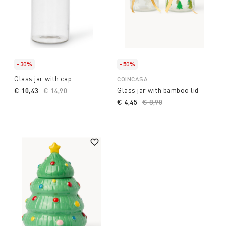
-30%
-50%
Glass jar with cap
COINCASA
Glass jar with bamboo lid
€ 10,43
Price reduced from
€ 14,90
to
€ 4,45
Price reduced from
€ 8,90
to