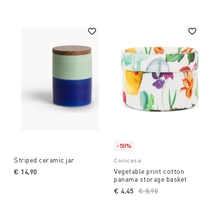
-50%
Striped ceramic jar
Coincasa
Vegetable print cotton
€ 14,90
panama storage basket
€ 4,45
Price reduced from
€ 8,90
to