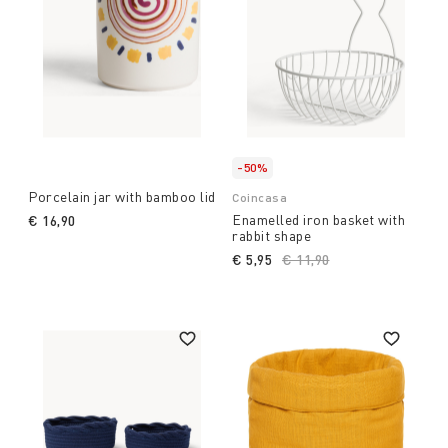
-50%
Porcelain jar with bamboo lid
Coincasa
Enamelled iron basket with
€ 16,90
rabbit shape
€ 5,95
Price reduced from
€ 11,90
to