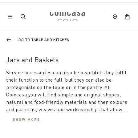
GO TO TABLE AND KITCHEN
Jars and Baskets
Service accessories can also be beautiful: they fulfil
their function to the full, but they can also be
protagonists on the table or in the pantry. At
Coincasa you will find simple and original shapes,
natural and food-friendly materials and then colours
and patterns, weaves and workmanship that allow
everyone to choose the most suitable or original
SHOW MORE
containers and baskets.
There are
plastic containers
with lids that can also
be used as modern lunch boxes outside the home or