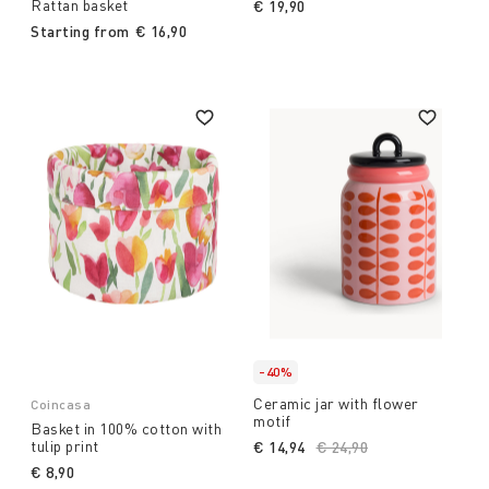
Rattan basket
€ 19,90
Starting from
€ 16,90
-40%
Ceramic jar with flower
Coincasa
motif
Basket in 100% cotton with
tulip print
€ 14,94
Price reduced from
€ 24,90
to
€ 8,90