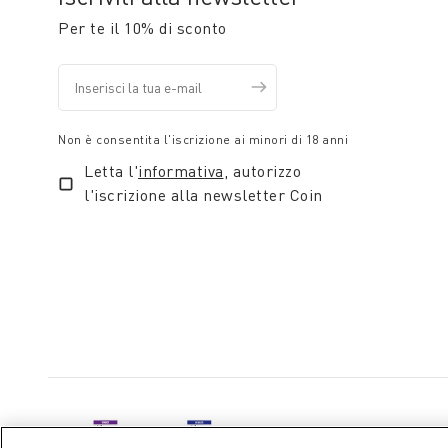
Queste idee regalo, pur nella loro semplicità, sono pa
Per te il 10% di sconto
Coincasa, ogni dono diventa un gesto prezioso per ce
Non è consentita l'iscrizione ai minori di 18 anni
Letta l'
informativa
, autorizzo
l'iscrizione alla newsletter Coin