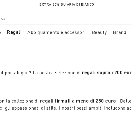
EXTRA 30% SU ARIA DI BIANCO
A
Regali
Abbigliamento e accessori
Beauty
Brand
il portafoglio? La nostra selezione di
regali sopra i 200 eu
on la collezione di
regali firmati a meno di 250 euro
. Dall
ci gli appassionati di stile. I nostri pezzi ambiti includono ac
ostrare la loro fedeltà ovunque vadano.