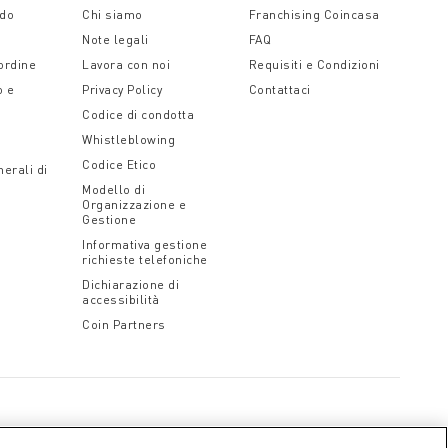
ido
Chi siamo
Franchising Coincasa
sprimere affetto e cura per chi le riceve. Con
Note legali
FAQ
 ordine
Lavora con noi
Requisiti e Condizioni
o e
Privacy Policy
Contattaci
Codice di condotta
Whistleblowing
Codice Etico
erali di
Modello di
Organizzazione e
Gestione
Informativa gestione
richieste telefoniche
Dichiarazione di
accessibilità
Coin Partners