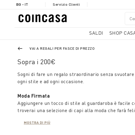
BG - IT
Servizio Clienti
SALDI
SHOP CAS
VAI A REGALI PER FASCE DI PREZZO
Sopra i 200€
Sogni di fare un regalo straordinario senza svuotare 
ogni stile e ad ogni occasione.
Moda Firmata
Aggiungere un tocco di stile al guardaroba è facile c
troverai una selezione di capi alla moda che farà feli
stampe ed emblemi decorati, in modo che possano m
MOSTRA DI PIÙ
Set di Bellezza