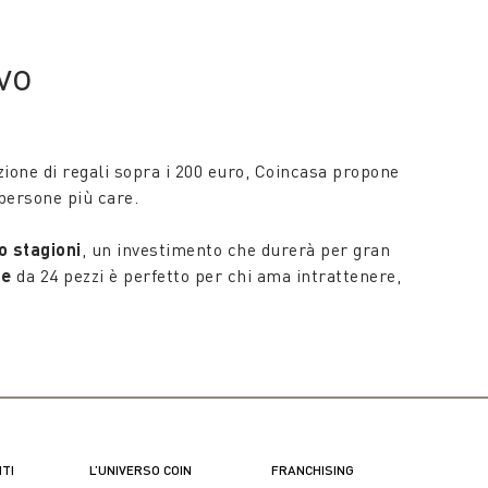
miniature che permettono loro di scoprire nuovi
ttiva delle loro routine quotidiane.
vo
 un tocco di eleganza a qualsiasi ambiente.
zione di regali sopra i 200 euro, Coincasa propone
persone più care.
o stagioni
, un investimento che durerà per gran
te
da 24 pezzi è perfetto per chi ama intrattenere,
ibri, candele profumate o piccoli oggetti decorativi.
egli spazi e conferendo un’atmosfera unica.
re e trame pregiate, questi tappeti non solo
ogni stanza con eleganza e carattere.
NTI
L’UNIVERSO COIN
FRANCHISING