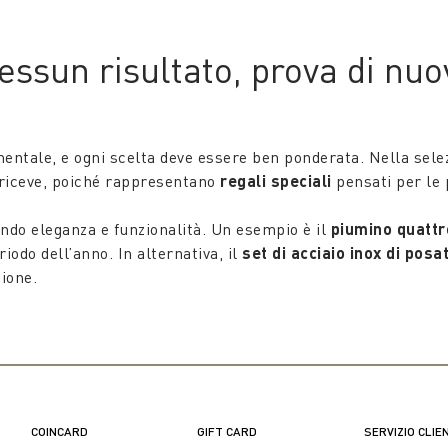
tra la nostra gamma di set di bellezza. Questi set includono 
rofumati, come profumi e creme, arricchiscono l'esperienza olfa
essun risultato, prova di nuo
ri decorativi sono perfetti. Vasi scultorei che aggiungeranno
amentale, e ogni scelta deve essere ben ponderata. Nella sele
a di prezzo sopra i 200 euro. Rendi unica ogni occasione, dalla più intima alla più
i riceve, poiché rappresentano
regali speciali
pensati per le 
ndo eleganza e funzionalità. Un esempio è il
piumino quattr
riodo dell’anno. In alternativa, il
set di acciaio inox di posa
ione.
tto: dalle linee semplici e raffinate, perfetti per ospitare l
ni stanza con classe e stile, diventando veri protagonisti d
ci di rendere la casa calda e accogliente. Con le loro textu
le distintivo, trasformando e arricchendo la decorazione di 
COINCARD
GIFT CARD
SERVIZIO CLIE