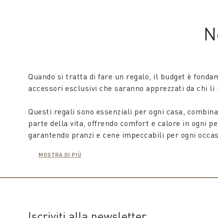
Per chi ama la cura della pelle e il trucco, scegli 
prodotti o rivisitare i loro preferiti. Gli articoli p
N
Accessori Decorativi
Per gli amanti dell'interior design, i nostri accesso
Quando si tratta di fare un regalo, il budget è fond
Coin e Coincasa sono pronti ad aiutarti a trovare il regalo perfetto nella fasci
accessori esclusivi che saranno apprezzati da chi l
formale, con un regalo speciale. Buono shopping!
Questi regali sono essenziali per ogni casa, combina
parte della vita, offrendo comfort e calore in ogni pe
garantendo pranzi e cene impeccabili per ogni occas
MOSTRA DI PIÙ
Con il
set del tavolino
da soggiorno o da camera da le
Questi complementi, scelti con gusto, decoreranno og
I tappeti sono
regali alternativi
sempre graditi, capa
riscaldano l’ambiente, ma aggiungono un tocco di sti
Iscriviti alla newsletter