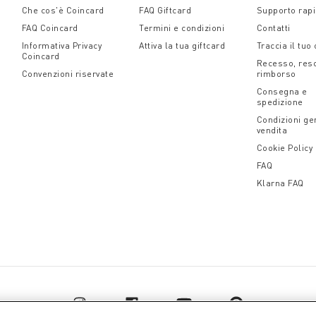
Che cos'è Coincard
FAQ Giftcard
Supporto rap
rticolari e ricche di significato, offrendo l’opportunità di e
FAQ Coincard
Termini e condizioni
Contatti
lebrare i momenti speciali della vita.
Informativa Privacy
Attiva la tua giftcard
Traccia il tuo
Coincard
Recesso, res
Convenzioni riservate
rimborso
Consegna e
spedizione
Condizioni gen
vendita
Cookie Policy
FAQ
Klarna FAQ