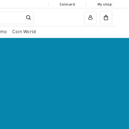
Coincard
My shop
omo
Coin World