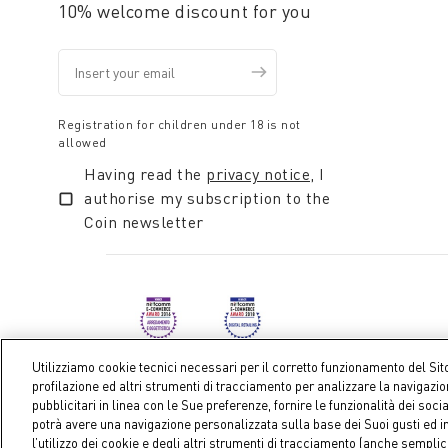
10% welcome discount for you
Registration for children under 18 is not
allowed
Having read the
privacy notice
, I
authorise my subscription to the
Coin newsletter
Utilizziamo cookie tecnici necessari per il corretto funzionamento del Sit
profilazione ed altri strumenti di tracciamento per analizzare la navigazi
pubblicitari in linea con le Sue preferenze, fornire le funzionalità dei soci
Coin S.p.A. Tax code / VAT number 04391480276, share ca
potrà avere una navigazione personalizzata sulla base dei Suoi gusti ed in
l’utilizzo dei cookie e degli altri strumenti di tracciamento (anche sempl