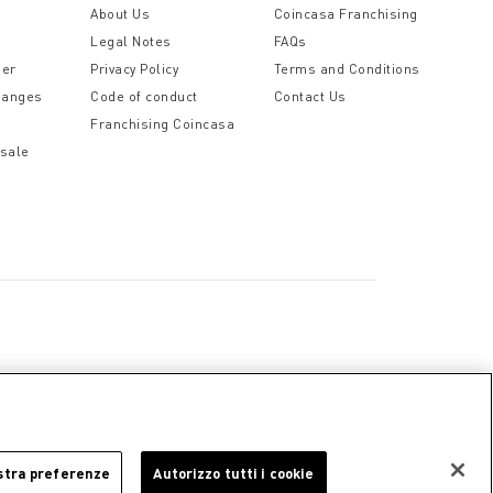
t
About Us
Coincasa Franchising
Legal Notes
FAQs
der
Privacy Policy
Terms and Conditions
hanges
Code of conduct
Contact Us
Franchising Coincasa
 sale
a
Cookie Policy
Privacy Policy
Legal Notice
stra preferenze
Autorizzo tutti i cookie