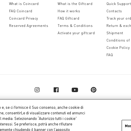
What is Coincard
What is the Giftcard
Quick Suppor
FAQ Coincard
How it works
Contacts
Coincard Privacy
FAQ Giftcard
Track your or
Reserved Agreements
Terms & Conditions
Return & exc
Activate your giftcard
Shipment
Conditions of
Cookie Policy
FAQ
o e, se ci fornisce il Suo consenso, anche cookie di
one, consentirLe di visualizzare contenuti ed annunci
al media. Selezionando “Autorizzo tutti i cookie”
pital € 10.000.000,00 fully paid up
Company dat
teressi. Se preferisce, potrà anche rifiutare
Mo
icemente chiudendo il banner con l’apposito