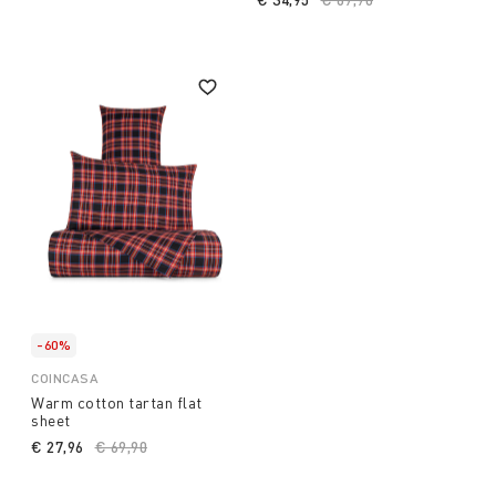
-60%
COINCASA
Warm cotton tartan flat
sheet
€ 27,96
Price reduced from
€ 69,90
to