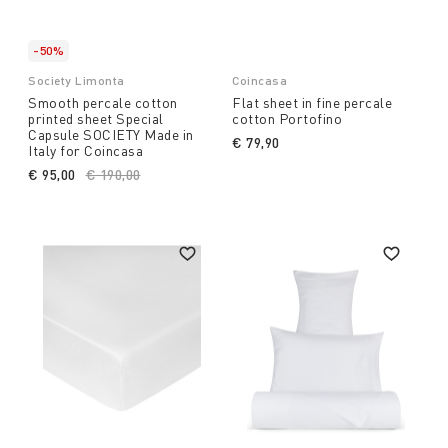
-50%
Society Limonta
Coincasa
Smooth percale cotton
Flat sheet in fine percale
printed sheet Special
cotton Portofino
Capsule SOCIETY Made in
€ 79,90
Italy for Coincasa
€ 95,00
Price reduced from
€ 190,00
to