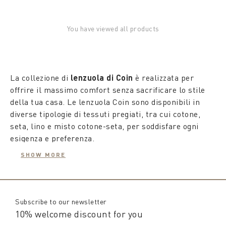
You have viewed all products
La collezione di
lenzuola di Coin
è realizzata per
offrire il massimo comfort senza sacrificare lo stile
della tua casa. Le lenzuola Coin sono disponibili in
diverse tipologie di tessuti pregiati, tra cui cotone,
seta, lino e misto cotone-seta, per soddisfare ogni
esigenza e preferenza.
Il nostro assortimento di
lenzuola matrimoniali Coin
SHOW MORE
include set eleganti e sofisticati, ideali per ogni tipo di
arredamento. Puoi scegliere tra
lenzuola
matrimoniali bianche
, perfette per un look classico e
raffinato, o
lenzuola matrimoniali colorate
, per
Subscribe to our newsletter
aggiungere un tocco di vivacità alla tua camera da
10% welcome discount for you
letto. Ogni
Le
lenzuola per letto singolo
set di lenzuola matrimoniali
di Coin si adattano
è realizzato