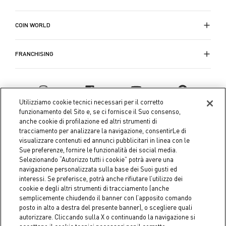
per un riposo accogliente e rilassante. Le
garantendo qualità e stile. Esplora la nostra
lenzuola in
flanella singolo
collezione online e trova il
sono perfette per i più giovani,
set di lenzuola
offrendo morbidezza e calore per un sonno sereno.
matrimoniali e per letto singolo
perfetto per il tuo
COIN WORLD
letto. Acquista ora sul sito Coin per un riposo
all'insegna del comfort e dell'eleganza.
FRANCHISING
Utilizziamo cookie tecnici necessari per il corretto
funzionamento del Sito e, se ci fornisce il Suo consenso,
anche cookie di profilazione ed altri strumenti di
tracciamento per analizzare la navigazione, consentirLe di
visualizzare contenuti ed annunci pubblicitari in linea con le
Sue preferenze, fornire le funzionalità dei social media.
Selezionando “Autorizzo tutti i cookie” potrà avere una
navigazione personalizzata sulla base dei Suoi gusti ed
interessi. Se preferisce, potrà anche rifiutare l’utilizzo dei
Coin S.p.A. Tax code / VAT number 04391480276, share capital
cookie e degli altri strumenti di tracciamento (anche
semplicemente chiudendo il banner con l’apposito comando
€ 10.000.000,00 fully paid up
posto in alto a destra del presente banner), o scegliere quali
autorizzare. Cliccando sulla X o continuando la navigazione si
Company data
Cookie Policy
Privacy Policy
Legal