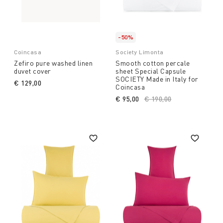
-50%
Coincasa
Society Limonta
Zefiro pure washed linen
Smooth cotton percale
duvet cover
sheet Special Capsule
SOCIETY Made in Italy for
€ 129,00
Coincasa
€ 95,00
Price reduced from
€ 190,00
to