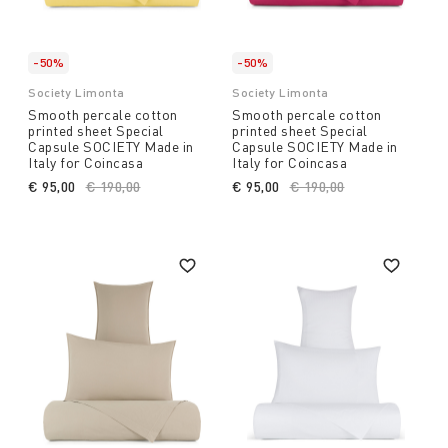
-50%
-50%
Society Limonta
Society Limonta
Smooth percale cotton
Smooth percale cotton
printed sheet Special
printed sheet Special
Capsule SOCIETY Made in
Capsule SOCIETY Made in
Italy for Coincasa
Italy for Coincasa
€ 95,00
Price reduced from
€ 190,00
to
€ 95,00
Price reduced from
€ 190,00
to