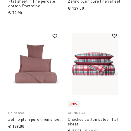
Flat sheet in fine percale
Zefiro plain pure linen sheet
cotton Portofino
€ 129,00
€ 79,90
-50%
Coincasa
COINCASA
Zefiro plain pure linen sheet
Checked cotton sateen flat
sheet
€ 129,00
€ 34,95
Price reduced from
€ 69,90
to