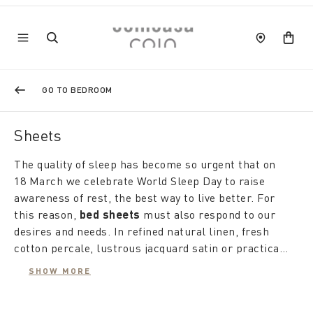
GO TO BEDROOM
Sheets
The quality of sleep has become so urgent that on
18 March we celebrate World Sleep Day to raise
awareness of rest, the best way to live better. For
this reason,
bed sheets
must also respond to our
desires and needs. In refined natural linen, fresh
cotton percale, lustrous jacquard satin or practical
soft jersey, Coincasa
Printed, yarn-dyed, brought up to date by washed
sheet sets
offer the magic of
SHOW MORE
dreams and a restful awakening, revealing style and
treatments and cared for in detail, the
double bed
personality in the choice.
sheets
renew the promise of care and attention we