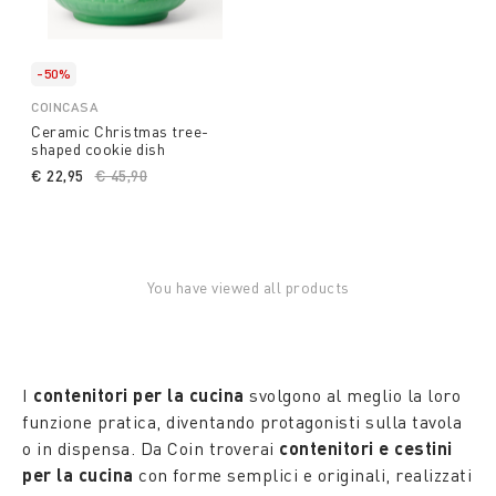
-50%
COINCASA
Ceramic Christmas tree-
shaped cookie dish
€ 22,95
Price reduced from
€ 45,90
to
You have viewed all products
I
contenitori per la cucina
svolgono al meglio la loro
funzione pratica, diventando protagonisti sulla tavola
o in dispensa. Da Coin troverai
contenitori e cestini
per la cucina
con forme semplici e originali, realizzati