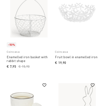
-50%
Coincasa
Coincasa
Enamelled iron basket with
Fruit bowl in enamelled iron
rabbit shape
€ 19,90
€ 7,95
Price reduced from
€ 15,90
to