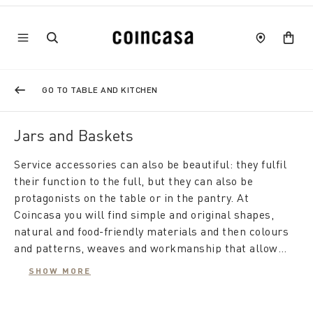
GO TO TABLE AND KITCHEN
Jars and Baskets
Service accessories can also be beautiful: they fulfil
their function to the full, but they can also be
protagonists on the table or in the pantry. At
Coincasa you will find simple and original shapes,
natural and food-friendly materials and then colours
and patterns, weaves and workmanship that allow
everyone to choose the most suitable or original
SHOW MORE
containers and baskets.
There are
plastic containers
with lids that can also
be used as modern lunch boxes outside the home or