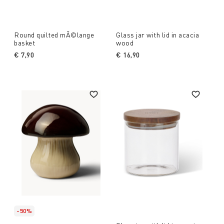
Round quilted mÃ©lange
Glass jar with lid in acacia
basket
wood
€ 7,90
€ 16,90
-50%