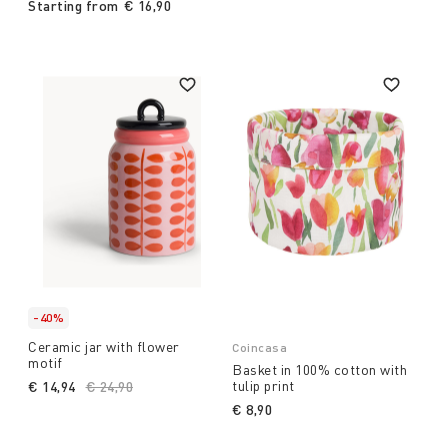
Starting from
€ 16,90
-40%
Ceramic jar with flower
Coincasa
motif
Basket in 100% cotton with
tulip print
€ 14,94
Price reduced from
€ 24,90
to
€ 8,90