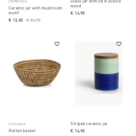
Glass jar with lid in acacia
COINCASA
wood
Ceramic jar with mushroom
motif
€ 14,90
€ 12,45
Price reduced from
€ 24,90
to
Striped ceramic jar
Coincasa
Rattan basket
€ 14,90