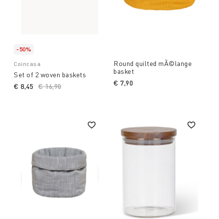
-50%
Round quilted mÃ©lange
Coincasa
basket
Set of 2 woven baskets
€ 7,90
€ 8,45
Price reduced from
€ 16,90
to