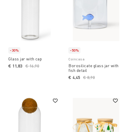
-30%
-50%
Glass jar with cap
Coincasa
Borosilicate glass jar with
€ 11,83
Price reduced from
€ 16,90
to
fish detail
€ 4,45
Price reduced from
€ 8,90
to