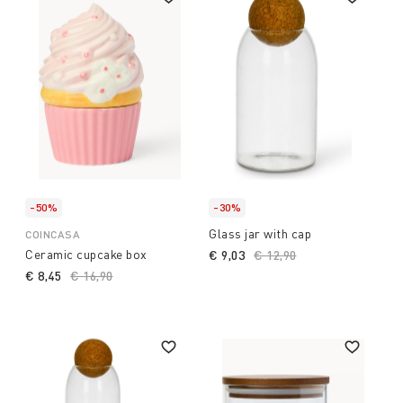
-50%
-30%
Glass jar with cap
COINCASA
Ceramic cupcake box
€ 9,03
Price reduced from
€ 12,90
to
€ 8,45
Price reduced from
€ 16,90
to