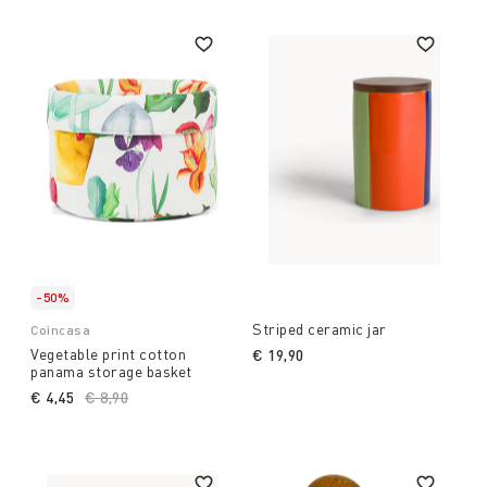
-50%
Striped ceramic jar
Coincasa
Vegetable print cotton
€ 19,90
panama storage basket
€ 4,45
Price reduced from
€ 8,90
to