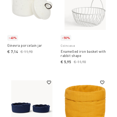
-40%
-50%
Ginevra porcelain jar
Coincasa
Enamelled iron basket with
€ 7,14
Price reduced from
€ 11,90
to
rabbit shape
€ 5,95
Price reduced from
€ 11,90
to