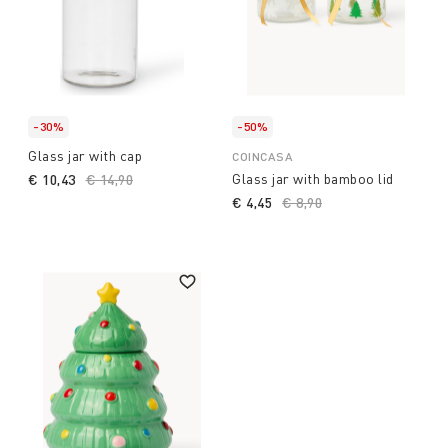
-30%
-50%
Glass jar with cap
COINCASA
Glass jar with bamboo lid
€ 10,43
Price reduced from
€ 14,90
to
€ 4,45
Price reduced from
€ 8,90
to