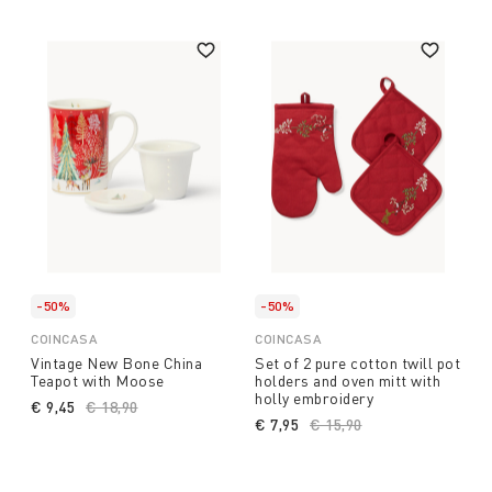
you love in a special way.
-50%
-50%
COINCASA
COINCASA
Vintage New Bone China
Set of 2 pure cotton twill pot
Teapot with Moose
holders and oven mitt with
holly embroidery
€ 9,45
Price reduced from
€ 18,90
to
€ 7,95
Price reduced from
€ 15,90
to