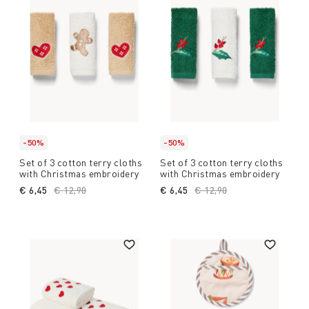
-50%
-50%
Set of 3 cotton terry cloths
Set of 3 cotton terry cloths
with Christmas embroidery
with Christmas embroidery
€ 6,45
Price reduced from
€ 12,90
to
€ 6,45
Price reduced from
€ 12,90
to