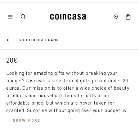
GO TO BUDGET RANGE
20€
Looking for amazing gifts without breaking your
budget? Discover a selection of gifts priced under 20
euros. Our mission is to offer a wide choice of beauty
products and household items for gifts at an
affordable price, but which are never taken for
granted. Surprise without going over your budget: we
have carefully curated a range of gifts that will allow
SHOW MORE
you to make a good impression, without emptying your
wallet. Our proposals are always aligned with the