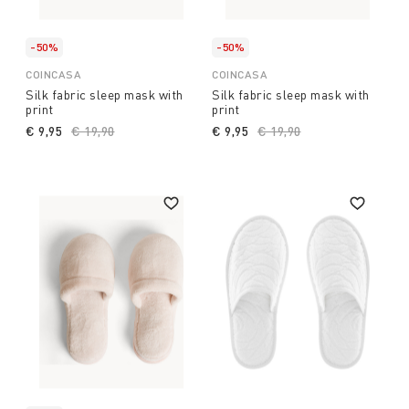
-50%
-50%
COINCASA
COINCASA
Silk fabric sleep mask with
Silk fabric sleep mask with
print
print
€ 9,95
Price reduced from
€ 19,90
to
€ 9,95
Price reduced from
€ 19,90
to