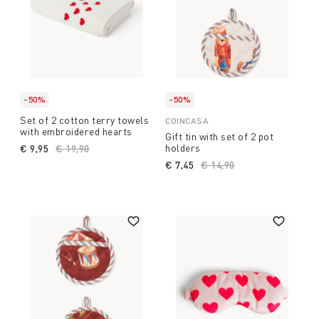
-50%
-50%
Set of 2 cotton terry towels
COINCASA
with embroidered hearts
Gift tin with set of 2 pot
holders
€ 9,95
Price reduced from
€ 19,90
to
€ 7,45
Price reduced from
€ 14,90
to