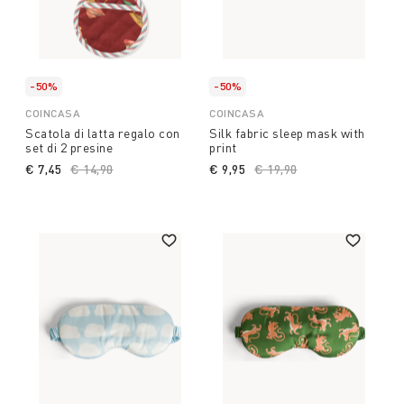
-50%
-50%
COINCASA
COINCASA
Scatola di latta regalo con
Silk fabric sleep mask with
set di 2 presine
print
€ 7,45
Price reduced from
€ 14,90
to
€ 9,95
Price reduced from
€ 19,90
to