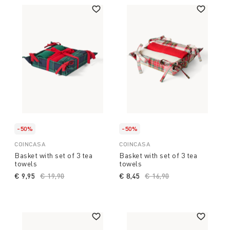
-50%
-50%
COINCASA
COINCASA
Basket with set of 3 tea
Basket with set of 3 tea
towels
towels
€ 9,95
Price reduced from
€ 19,90
to
€ 8,45
Price reduced from
€ 16,90
to