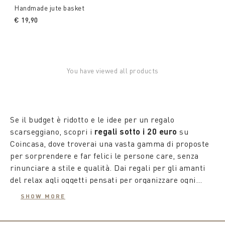
Handmade jute basket
€ 19,90
You have viewed all products
Se il budget è ridotto e le idee per un regalo
scarseggiano, scopri i
regali sotto i 20 euro
su
Coincasa, dove troverai una vasta gamma di proposte
per sorprendere e far felici le persone care, senza
rinunciare a stile e qualità. Dai regali per gli amanti
del relax agli oggetti pensati per organizzare ogni
ambiente con cura, troverai soluzioni adatte a ogni
SHOW MORE
esigenza e occasione per i
Pensa, ad esempio, a regalare una
regali per le amiche
tazza da
.
collezione
dipinta a mano, perfetta per gli amanti del