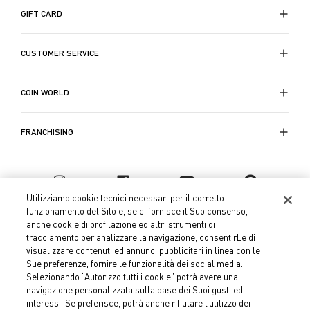
cosa al proprio posto. Perfetti per chi ama la
GIFT CARD
praticità, questi accessori permettono di tenere tutto
in ordine senza sforzo e sono anche un'idea simpatica
CUSTOMER SERVICE
per chi tende a nascondere il disordine. Un regalo che
ogni genitore sogna di fare ai propri figli per aiutare a
Con Coincasa, anche i piccoli
regali per la casa
mantenere la casa sempre organizzata!
possono fare una grande differenza.
COIN WORLD
FRANCHISING
Utilizziamo cookie tecnici necessari per il corretto
funzionamento del Sito e, se ci fornisce il Suo consenso,
anche cookie di profilazione ed altri strumenti di
tracciamento per analizzare la navigazione, consentirLe di
visualizzare contenuti ed annunci pubblicitari in linea con le
Sue preferenze, fornire le funzionalità dei social media.
Selezionando “Autorizzo tutti i cookie” potrà avere una
navigazione personalizzata sulla base dei Suoi gusti ed
interessi. Se preferisce, potrà anche rifiutare l’utilizzo dei