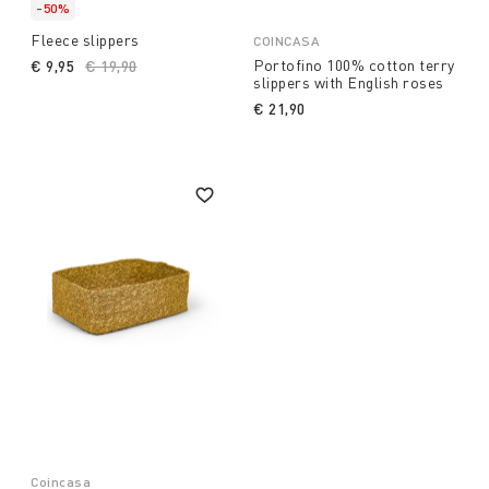
-50%
Fleece slippers
COINCASA
Portofino 100% cotton terry
€ 9,95
Price reduced from
€ 19,90
to
slippers with English roses
€ 21,90
Coincasa