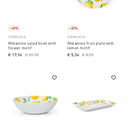
-40%
-40%
COINCASA
COINCASA
Melamine salad bowl with
Melamine fruit plate with
flower motif
lemon motif
€ 17,94
Price reduced from
€ 29,90
to
€ 5,34
Price reduced from
€ 8,90
to