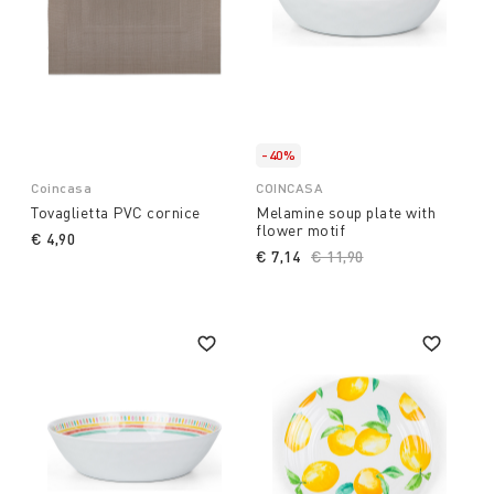
-40%
Coincasa
COINCASA
Tovaglietta PVC cornice
Melamine soup plate with
flower motif
€ 4,90
€ 7,14
Price reduced from
€ 11,90
to