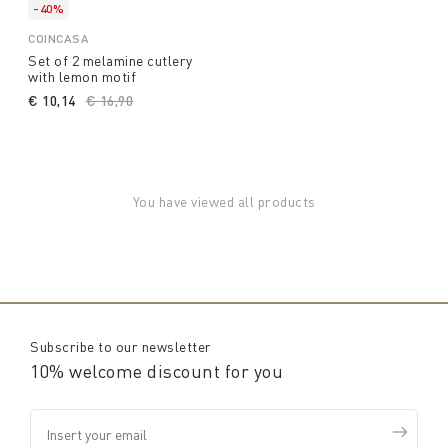
-40%
COINCASA
Set of 2 melamine cutlery
with lemon motif
€ 10,14
Price reduced from
€ 16,90
to
You have viewed all products
Subscribe to our newsletter
10% welcome discount for you