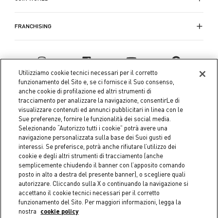
FRANCHISING
Utilizziamo cookie tecnici necessari per il corretto
funzionamento del Sito e, se ci fornisce il Suo consenso,
anche cookie di profilazione ed altri strumenti di
tracciamento per analizzare la navigazione, consentirLe di
visualizzare contenuti ed annunci pubblicitari in linea con le
Sue preferenze, fornire le funzionalità dei social media.
Selezionando “Autorizzo tutti i cookie” potrà avere una
navigazione personalizzata sulla base dei Suoi gusti ed
interessi. Se preferisce, potrà anche rifiutare l’utilizzo dei
Coin S.p.A. Tax code / VAT number 04391480276, share capital
cookie e degli altri strumenti di tracciamento (anche
semplicemente chiudendo il banner con l’apposito comando
€ 10.000.000,00 fully paid up
posto in alto a destra del presente banner), o scegliere quali
autorizzare. Cliccando sulla X o continuando la navigazione si
Company data
Cookie Policy
Privacy Policy
Legal
accettano il cookie tecnici necessari per il corretto
Notice
funzionamento del Sito. Per maggiori informazioni, legga la
nostra
cookie policy