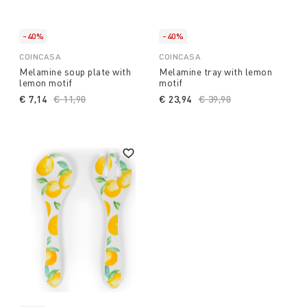
-40%
-40%
COINCASA
COINCASA
Melamine soup plate with
Melamine tray with lemon
lemon motif
motif
€ 7,14
Price reduced from
€ 11,90
to
€ 23,94
Price reduced from
€ 39,90
to