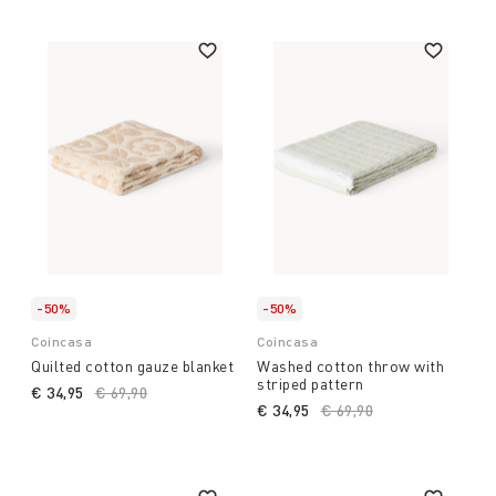
-50%
-50%
Coincasa
Coincasa
Quilted cotton gauze blanket
Washed cotton throw with
striped pattern
€ 34,95
Price reduced from
€ 69,90
to
€ 34,95
Price reduced from
€ 69,90
to