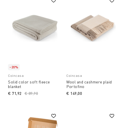
-20%
Coincasa
Coincasa
Solid color soft fleece
Wool and cashmere plaid
blanket
Portofino
€ 71,92
Price reduced from
€ 89,90
to
€ 149,00