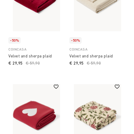
-50%
-50%
COINCASA
COINCASA
Velvet and sherpa plaid
Velvet and sherpa plaid
€ 29,95
Price reduced from
€ 59,90
to
€ 29,95
Price reduced from
€ 59,90
to