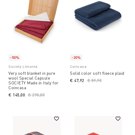
-50%
-20%
Society Limonta
Coincasa
Very soft blanket in pure
Solid color soft fleece plaid
wool Special Capsule
€ 47,92
Price reduced from
€ 59,90
to
SOCIETY Made in Italy for
Coincasa
€ 145,00
Price reduced from
€ 290,00
to