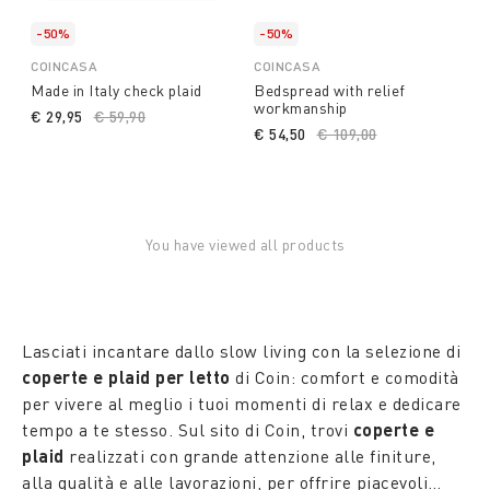
-50%
-50%
COINCASA
COINCASA
Made in Italy check plaid
Bedspread with relief
workmanship
€ 29,95
Price reduced from
€ 59,90
to
€ 54,50
Price reduced from
€ 109,00
to
You have viewed all products
Lasciati incantare dallo slow living con la selezione di
coperte e plaid per letto
di Coin: comfort e comodità
per vivere al meglio i tuoi momenti di relax e dedicare
tempo a te stesso. Sul sito di Coin, trovi
coperte e
plaid
realizzati con grande attenzione alle finiture,
alla qualità e alle lavorazioni, per offrire piacevoli