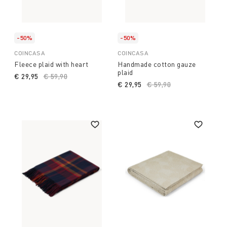
-50%
-50%
COINCASA
COINCASA
Fleece plaid with heart
Handmade cotton gauze
plaid
€ 29,95
Price reduced from
€ 59,90
to
€ 29,95
Price reduced from
€ 59,90
to