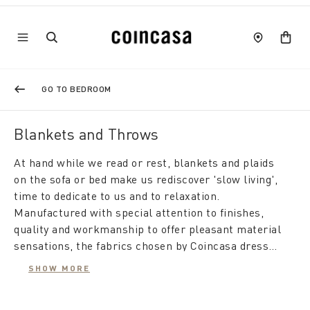
GO TO BEDROOM
Blankets and Throws
At hand while we read or rest, blankets and plaids
on the sofa or bed make us rediscover 'slow living',
time to dedicate to us and to relaxation.
Manufactured with special attention to finishes,
quality and workmanship to offer pleasant material
sensations, the fabrics chosen by Coincasa dress
fantasies of contemporary taste.
The product proposal is very broad, with options for
SHOW MORE
every season. If in winter we look forward to
rediscovering the pleasure of a healthy warmth,