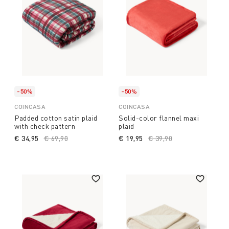
-50%
-50%
COINCASA
COINCASA
Padded cotton satin plaid
Solid-color flannel maxi
with check pattern
plaid
€ 34,95
Price reduced from
€ 69,90
to
€ 19,95
Price reduced from
€ 39,90
to