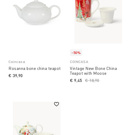
-50%
Coincasa
COINCASA
Rosanna bone china teapot
Vintage New Bone China
Teapot with Moose
€ 39,90
€ 9,45
Price reduced from
€ 18,90
to