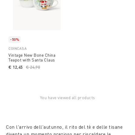
-50%
COINCASA
Vintage New Bone China
Teapot with Santa Claus
€ 12,45
Price reduced from
€ 24,90
to
You have viewed all products
Con l'arrivo dell'autunno, il rito del tè e delle tisane
diventa un momento prezioso per riscaldare le