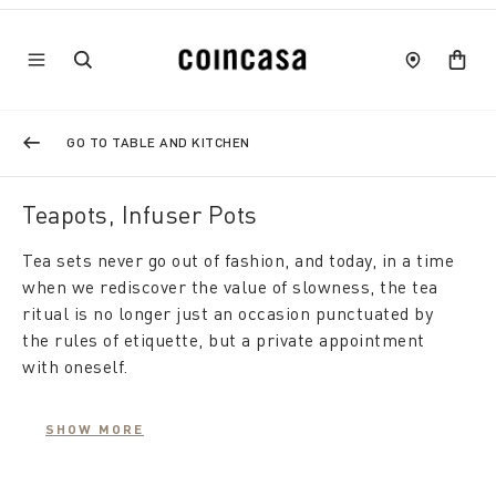
GO TO TABLE AND KITCHEN
Teapots, Infuser Pots
Tea sets never go out of fashion, and today, in a time
when we rediscover the value of slowness, the tea
ritual is no longer just an occasion punctuated by
the rules of etiquette, but a private appointment
with oneself.
From a simple container for preparing infusions and
SHOW MORE
hot drinks, the
teapot
then becomes the main
accessory of a regenerating ritual for body and