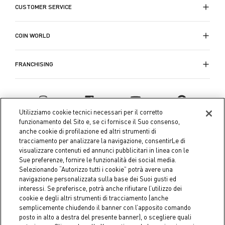
CUSTOMER SERVICE
COIN WORLD
FRANCHISING
Utilizziamo cookie tecnici necessari per il corretto
funzionamento del Sito e, se ci fornisce il Suo consenso,
anche cookie di profilazione ed altri strumenti di
tracciamento per analizzare la navigazione, consentirLe di
visualizzare contenuti ed annunci pubblicitari in linea con le
Sue preferenze, fornire le funzionalità dei social media.
Selezionando “Autorizzo tutti i cookie” potrà avere una
navigazione personalizzata sulla base dei Suoi gusti ed
interessi. Se preferisce, potrà anche rifiutare l’utilizzo dei
Coin S.p.A. Tax code / VAT number 04391480276, share capital
cookie e degli altri strumenti di tracciamento (anche
semplicemente chiudendo il banner con l’apposito comando
€ 10.000.000,00 fully paid up
posto in alto a destra del presente banner), o scegliere quali