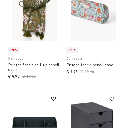
-50%
-50%
Coincasa
Coincasa
Printed fabric roll-up pencil
Printed fabric pencil case
case
€ 9,95
Price reduced from
€ 19,90
to
€ 8,95
Price reduced from
€ 17,90
to