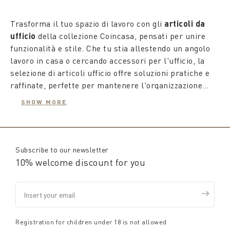
Trasforma il tuo spazio di lavoro con gli
articoli da
ufficio
della collezione Coincasa, pensati per unire
funzionalità e stile. Che tu stia allestendo un angolo
lavoro in casa o cercando accessori per l'ufficio, la
selezione di articoli ufficio offre soluzioni pratiche e
raffinate, perfette per mantenere l'organizzazione
senza rinunciare all’eleganza.
Dai
soprammobili da ufficio
ai porta documenti e
SHOW MORE
organizer da scrivania, ogni elemento è progettato per
rendere il tuo ambiente di lavoro ordinato e piacevole.
Coincasa ti propone un'ampia gamma di accessori che
completano
tutto l'ufficio
con design curato e
Subscribe to our newsletter
materiali di qualità, donando un tocco personale
10% welcome discount for you
anche agli spazi più funzionali come raccoglitori e
Scegli tra i nostri articoli per arricchire il tuo ufficio
scatole.
con dettagli che ispirano produttività e stile, creando
un ambiente di lavoro accogliente e ben organizzato.
Registration for children under 18 is not allowed