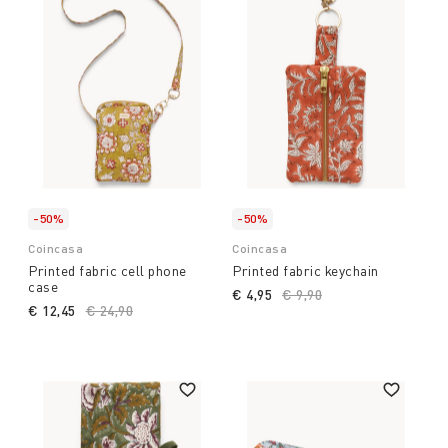
-50%
-50%
Coincasa
Coincasa
Printed fabric cell phone
Printed fabric keychain
case
€ 4,95
Price reduced from
€ 9,90
to
€ 12,45
Price reduced from
€ 24,90
to