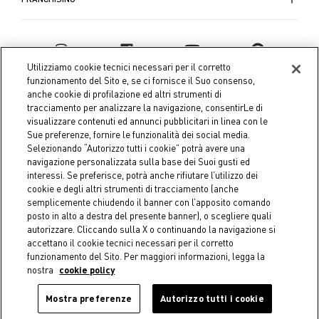
Utilizziamo cookie tecnici necessari per il corretto
funzionamento del Sito e, se ci fornisce il Suo consenso,
anche cookie di profilazione ed altri strumenti di
tracciamento per analizzare la navigazione, consentirLe di
visualizzare contenuti ed annunci pubblicitari in linea con le
Sue preferenze, fornire le funzionalità dei social media.
Selezionando “Autorizzo tutti i cookie” potrà avere una
navigazione personalizzata sulla base dei Suoi gusti ed
interessi. Se preferisce, potrà anche rifiutare l’utilizzo dei
Coin S.p.A. Tax code / VAT number 04391480276, share capital
cookie e degli altri strumenti di tracciamento (anche
semplicemente chiudendo il banner con l’apposito comando
€ 10.000.000,00 fully paid up
posto in alto a destra del presente banner), o scegliere quali
autorizzare. Cliccando sulla X o continuando la navigazione si
Company data
Cookie Policy
Privacy Policy
Legal
accettano il cookie tecnici necessari per il corretto
Notice
funzionamento del Sito. Per maggiori informazioni, legga la
nostra
cookie policy
Mostra preferenze
Autorizzo tutti i cookie