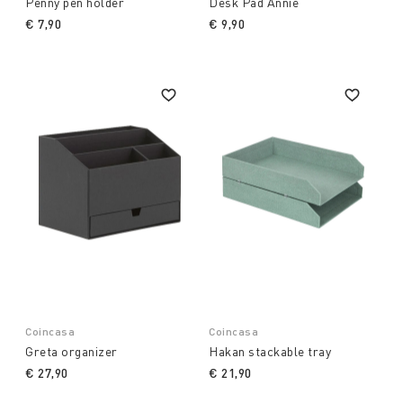
Penny pen holder
Desk Pad Annie
€ 7,90
€ 9,90
Coincasa
Coincasa
Greta organizer
Hakan stackable tray
€ 27,90
€ 21,90