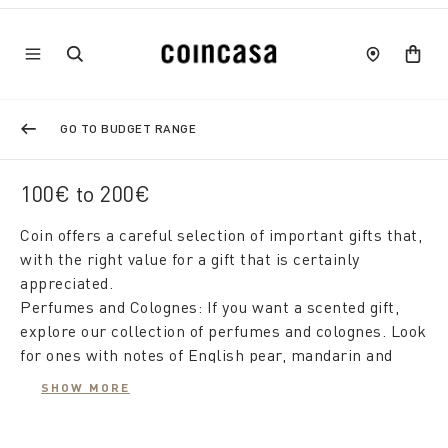
GO TO BUDGET RANGE
100€ to 200€
Coin offers a careful selection of important gifts that,
with the right value for a gift that is certainly
appreciated.
Perfumes and Colognes: If you want a scented gift,
explore our collection of perfumes and colognes. Look
for ones with notes of English pear, mandarin and
apple for those who love fruity aromas, or opt for
SHOW MORE
bottles infused with tones of tobacco, bergamot or
patchouli for a sensual touch.