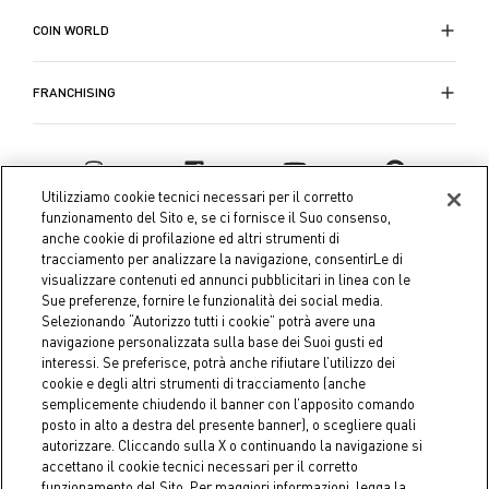
COIN WORLD
FRANCHISING
Utilizziamo cookie tecnici necessari per il corretto
funzionamento del Sito e, se ci fornisce il Suo consenso,
anche cookie di profilazione ed altri strumenti di
tracciamento per analizzare la navigazione, consentirLe di
visualizzare contenuti ed annunci pubblicitari in linea con le
Sue preferenze, fornire le funzionalità dei social media.
Selezionando “Autorizzo tutti i cookie” potrà avere una
navigazione personalizzata sulla base dei Suoi gusti ed
interessi. Se preferisce, potrà anche rifiutare l’utilizzo dei
Coin S.p.A. Tax code / VAT number 04391480276, share capital
cookie e degli altri strumenti di tracciamento (anche
semplicemente chiudendo il banner con l’apposito comando
€ 10.000.000,00 fully paid up
posto in alto a destra del presente banner), o scegliere quali
autorizzare. Cliccando sulla X o continuando la navigazione si
Company data
Cookie Policy
Privacy Policy
Legal
accettano il cookie tecnici necessari per il corretto
Notice
funzionamento del Sito. Per maggiori informazioni, legga la