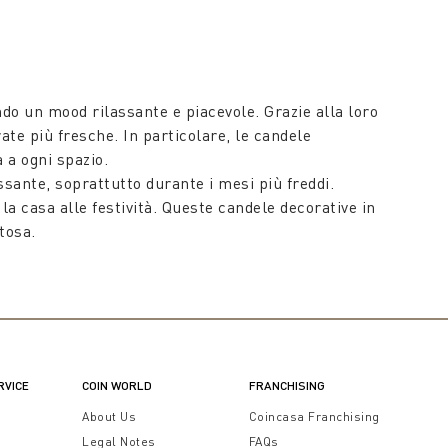
ndo un mood rilassante e piacevole. Grazie alla loro
ate più fresche. In particolare, le candele
 a ogni spazio.
sante, soprattutto durante i mesi più freddi.
 la casa alle festività. Queste candele decorative in
tosa.
distinguono per la loro eleganza, contribuendo a
 decorano con classe, rendendo ogni ambiente della
i per arricchire gli spazi domestici o per essere
e con la magia delle candele.
RVICE
COIN WORLD
FRANCHISING
t
About Us
Coincasa Franchising
Legal Notes
FAQs