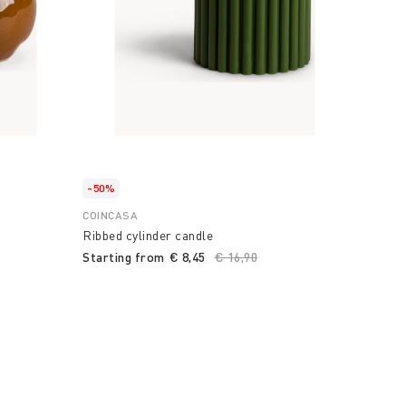
-50%
COINCASA
Ribbed cylinder candle
Starting from
€ 8,45
Price reduced from
€ 16,90
to