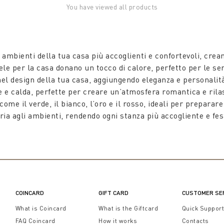
You have viewed all products
ambienti della tua casa più accoglienti e confortevoli, crea
ele per la casa donano un tocco di calore, perfetto per le ser
el design della tua casa, aggiungendo eleganza e personalità
 e calda, perfette per creare un’atmosfera romantica e rilas
me il verde, il bianco, l’oro e il rosso, ideali per preparare
ria agli ambienti, rendendo ogni stanza più accogliente e fes
e e su piattini decorativi, le candele dalla forma sferica si 
tua tavola natalizia. Queste candele non solo illuminano, ma
i lusso che combinano design, atmosfera e funzionalità, ideal
a collezione e trasforma la tua casa in un rifugio accoglient
COINCARD
GIFT CARD
CUSTOMER SE
What is Coincard
What is the Giftcard
Quick Suppor
FAQ Coincard
How it works
Contacts