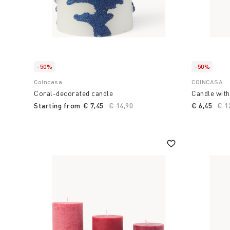
-50%
-50%
Coincasa
COINCASA
Coral-decorated candle
Candle with 
Starting from
€ 7,45
Price reduced from
€ 14,90
to
€ 6,45
Pri
€ 1