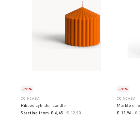
-50%
-60%
COINCASA
COINCASA
Ribbed cylinder candle
Marble effe
Starting from
€ 6,45
Price reduced from
€ 12,90
to
€ 11,96
Pr
€ 