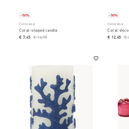
-50%
-50%
Coincasa
Coincasa
Coral-shaped candle
Coral-deco
€ 7,45
Price reduced from
€ 14,90
to
€ 12,45
Pr
€ 