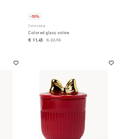
-50%
Coincasa
Colored glass votive
€ 11,45
Price reduced from
€ 22,90
to