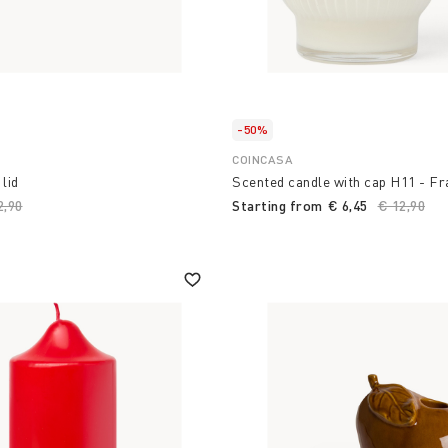
-50%
COINCASA
lid
Scented candle with cap H11 - Fr
ce reduced from
2,90
to
Starting from
€ 6,45
Price red
€ 12,90
to