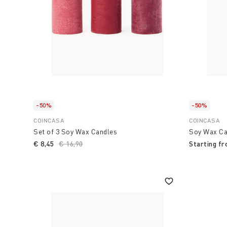
-50%
-50%
COINCASA
COINCASA
Set of 3 Soy Wax Candles
Soy Wax Ca
€ 8,45
Price reduced from
€ 16,90
to
Starting f