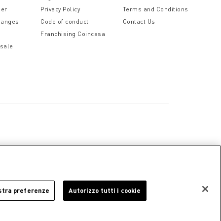
der
Privacy Policy
Terms and Conditions
hanges
Code of conduct
Contact Us
Franchising Coincasa
 sale
a
Cookie Policy
Privacy Policy
Legal Notice
stra preferenze
Autorizzo tutti i cookie