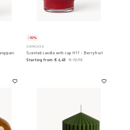
-50%
COINCASA
angipani
Scented candle with cap H11 - Berryfruit
uced from
Starting from
€ 6,45
Price reduced from
€ 12,90
to