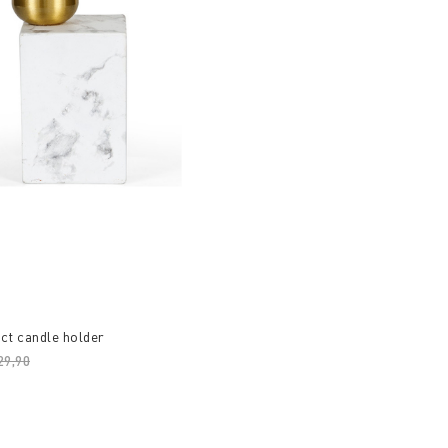
ct candle holder
ice reduced from
29,90
to