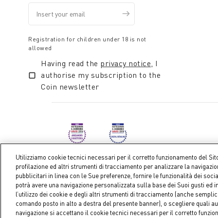
Registration for children under 18 is not
allowed
Having read the
privacy notice
, I
authorise my subscription to the
Coin newsletter
Utilizziamo cookie tecnici necessari per il corretto funzionamento del Sit
profilazione ed altri strumenti di tracciamento per analizzare la navigazi
pubblicitari in linea con le Sue preferenze, fornire le funzionalità dei soci
Coin S.p.A. Tax code / VAT number 04391480276, share ca
potrà avere una navigazione personalizzata sulla base dei Suoi gusti ed in
l’utilizzo dei cookie e degli altri strumenti di tracciamento (anche sempl
comando posto in alto a destra del presente banner), o scegliere quali au
navigazione si accettano il cookie tecnici necessari per il corretto funzi