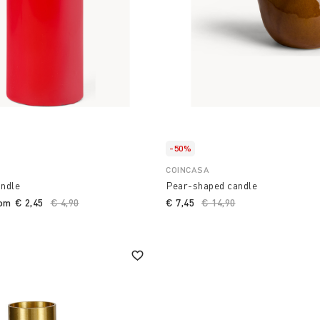
-50%
COINCASA
ndle
Pear-shaped candle
rom
€ 2,45
Price reduced from
€ 4,90
to
€ 7,45
Price reduced from
€ 14,90
to