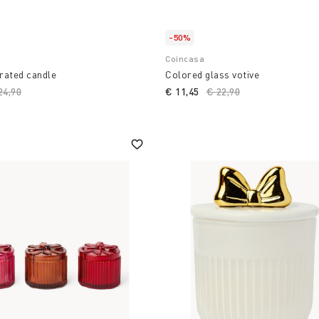
-50%
Coincasa
rated candle
Colored glass votive
ice reduced from
24,90
to
€ 11,45
Price reduced from
€ 22,90
to