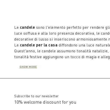
Le
candele
sono l'elemento perfetto per rendere gli 
luce soffusa e alla loro presenza decorativa, le cand
decorative di lusso si inseriscono armoniosamente n
Le
candele per la casa
diffondono una luce naturale
Quest'anno, le candele assumono tonalità natalizie, co
tonalità festive aggiungono un tocco di magia e alleg
Perfette per centrotavola o da posizionare in lantern
SHOW MORE
creare composizioni raffinate che arricchiranno la 
casa unico e indimenticabile.
Coincasa offre una selezione di candele decorative d
regalate come doni raffinati e sorprendenti. Scopri l
Subscribe to our newsletter
10% welcome discount for you