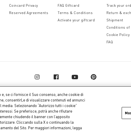
Coincard Privacy
FAQ Giftcard
Track your or
Reserved Agreements
Terms & Conditions
Return & exc
Activate your giftcard
Shipment
Conditions of
Cookie Policy
FAQ
o e, se ci fornisce il Suo consenso, anche cookie di
one, consentirLe di visualizzare contenuti ed annunci
al media. Selezionando “Autorizzo tutti i cookie”
pital € 10.000.000,00 fully paid up
Company dat
teressi. Se preferisce, potrà anche rifiutare
Mo
icemente chiudendo il banner con l’apposito
torizzare. Cliccando sulla X o continuando la
onamento del Sito. Per maggiori informazioni, legga