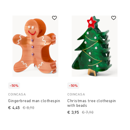
-50%
-50%
COINCASA
COINCASA
Gingerbread man clothespin
Christmas tree clothespin
with beads
€ 4,45
Price reduced from
€ 8,90
to
€ 3,95
Price reduced from
€ 7,90
to