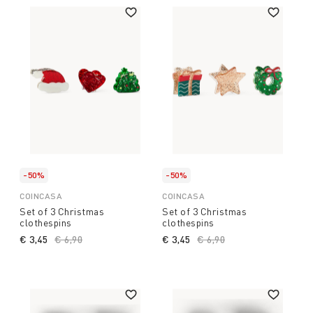
-50%
-50%
COINCASA
COINCASA
Set of 3 Christmas
Set of 3 Christmas
clothespins
clothespins
€ 3,45
Price reduced from
€ 6,90
to
€ 3,45
Price reduced from
€ 6,90
to