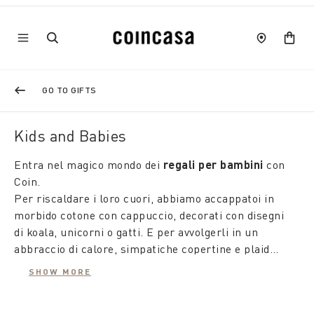
GO TO GIFTS
Kids and Babies
Entra nel magico mondo dei
regali per bambini
con
Coin.
Per riscaldare i loro cuori, abbiamo accappatoi in
morbido cotone con cappuccio, decorati con disegni
di koala, unicorni o gatti. E per avvolgerli in un
abbraccio di calore, simpatiche copertine e plaid
con motivi di coniglietti, pinguini e orsetti
SHOW MORE
aggiungono un tocco di dolcezza alle fredde giornate
invernali.