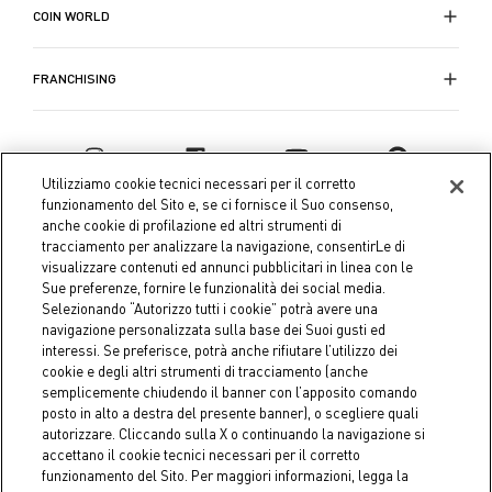
COIN WORLD
FRANCHISING
Utilizziamo cookie tecnici necessari per il corretto
funzionamento del Sito e, se ci fornisce il Suo consenso,
anche cookie di profilazione ed altri strumenti di
tracciamento per analizzare la navigazione, consentirLe di
visualizzare contenuti ed annunci pubblicitari in linea con le
Sue preferenze, fornire le funzionalità dei social media.
Selezionando “Autorizzo tutti i cookie” potrà avere una
navigazione personalizzata sulla base dei Suoi gusti ed
interessi. Se preferisce, potrà anche rifiutare l’utilizzo dei
Coin S.p.A. Tax code / VAT number 04391480276, share capital
cookie e degli altri strumenti di tracciamento (anche
semplicemente chiudendo il banner con l’apposito comando
€ 10.000.000,00 fully paid up
posto in alto a destra del presente banner), o scegliere quali
autorizzare. Cliccando sulla X o continuando la navigazione si
Company data
Cookie Policy
Privacy Policy
Legal
accettano il cookie tecnici necessari per il corretto
Notice
funzionamento del Sito. Per maggiori informazioni, legga la