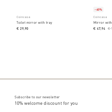
-40%
Coincasa
Coincasa
Toilet mirror with tray
Mirror with
€ 29,90
€ 47,94
Pr
€ 
Subscribe to our newsletter
10% welcome discount for you