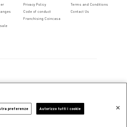
der
Privacy Policy
Terms and Conditions
hanges
Code of conduct
Contact Us
Franchising Coincasa
 sale
a
Cookie Policy
Privacy Policy
Legal Notice
stra preferenze
Autorizzo tutti i cookie