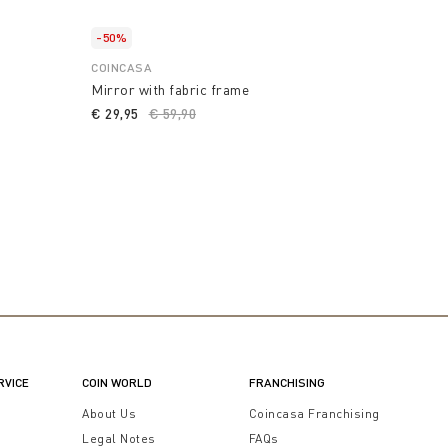
-50%
COINCASA
Mirror with fabric frame
€ 29,95
Price reduced from
€ 59,90
to
RVICE
COIN WORLD
FRANCHISING
t
About Us
Coincasa Franchising
Legal Notes
FAQs