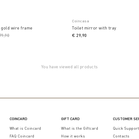
Coincasa
 gold wire frame
Toilet mirror with tray
ice reduced from
79,90
to
€ 29,90
You have viewed all products
COINCARD
GIFT CARD
CUSTOMER SE
What is Coincard
What is the Giftcard
Quick Suppor
FAQ Coincard
How it works
Contacts