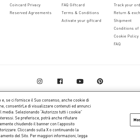
Coincard Privacy
FAQ Giftcard
Track your or
Reserved Agreements
Terms & Conditions
Return & exc
Activate your giftcard
Shipment
Conditions of
Cookie Policy
FAQ
o e, se ci fornisce il Suo consenso, anche cookie di
one, consentirLe di visualizzare contenuti ed annunci
al media. Selezionando “Autorizzo tutti i cookie”
pital € 10.000.000,00 fully paid up
Company dat
teressi. Se preferisce, potrà anche rifiutare
Mo
icemente chiudendo il banner con l’apposito
torizzare. Cliccando sulla X o continuando la
onamento del Sito. Per maggiori informazioni, legga