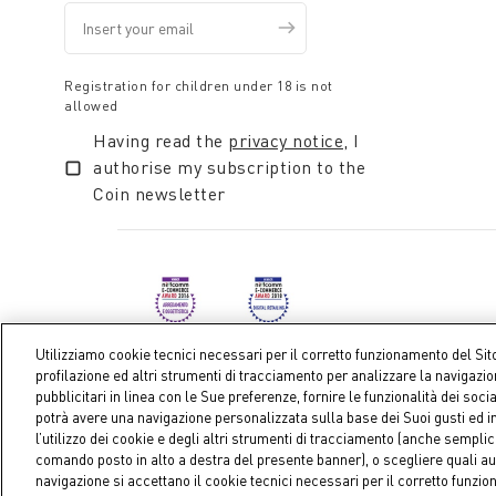
Registration for children under 18 is not
allowed
Having read the
privacy notice
, I
authorise my subscription to the
Coin newsletter
Utilizziamo cookie tecnici necessari per il corretto funzionamento del Sit
profilazione ed altri strumenti di tracciamento per analizzare la navigazi
pubblicitari in linea con le Sue preferenze, fornire le funzionalità dei soci
Coin S.p.A. Tax code / VAT number 04391480276, share ca
potrà avere una navigazione personalizzata sulla base dei Suoi gusti ed in
l’utilizzo dei cookie e degli altri strumenti di tracciamento (anche sempl
comando posto in alto a destra del presente banner), o scegliere quali au
navigazione si accettano il cookie tecnici necessari per il corretto funzi